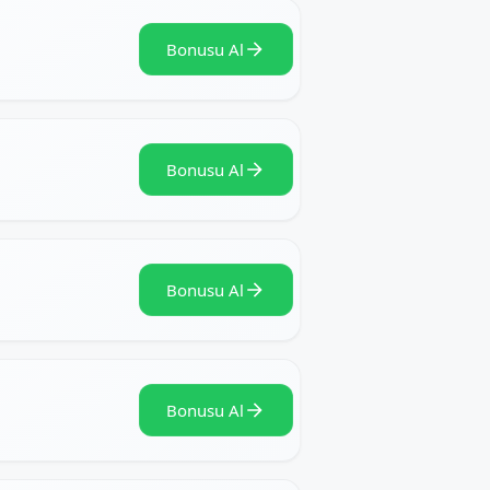
Bonusu Al
Bonusu Al
Bonusu Al
Bonusu Al