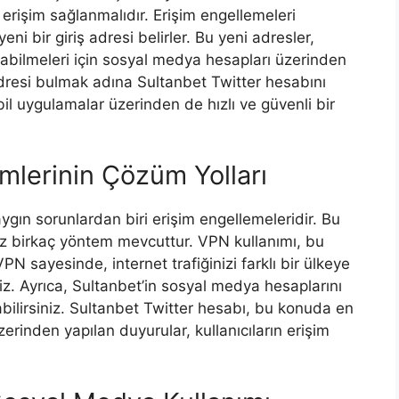
 erişim sağlanmalıdır. Erişim engellemeleri
eni bir giriş adresi belirler. Bu yeni adresler,
apabilmeleri için sosyal medya hesapları üzerinden
adresi bulmak adına Sultanbet Twitter hesabını
l uygulamalar üzerinden de hızlı ve güvenli bir
emlerinin Çözüm Yolları
ygın sorunlardan biri erişim engellemeleridir. Bu
iz birkaç yöntem mevcuttur. VPN kullanımı, bu
VPN sayesinde, internet trafiğinizi farklı bir ülkeye
niz. Ayrıca, Sultanbet’in sosyal medya hesaplarını
abilirsiniz. Sultanbet Twitter hesabı, bu konuda en
üzerinden yapılan duyurular, kullanıcıların erişim