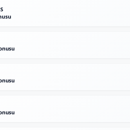
FS
nusu
Bonusu
Bonusu
Bonusu