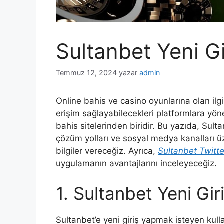
Sultanbet Yeni Gi
Temmuz 12, 2024
yazar
admin
Online bahis ve casino oyunlarına olan ilgi 
erişim sağlayabilecekleri platformlara yön
bahis sitelerinden biridir. Bu yazıda, Sulta
çözüm yolları ve sosyal medya kanalları 
bilgiler vereceğiz. Ayrıca,
Sultanbet Twitte
uygulamanın avantajlarını inceleyeceğiz.
1. Sultanbet Yeni Gir
Sultanbet’e yeni giriş yapmak isteyen kulla