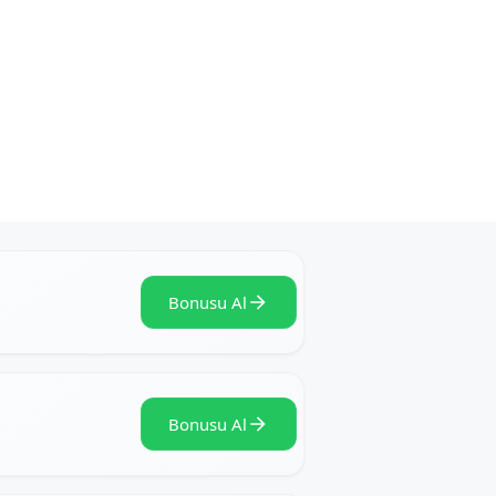
Bonusu Al
Bonusu Al