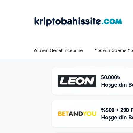
İçeriğe
atla
Youwin Genel İnceleme
Youwin Ödeme Yö
50.000₺
Hoşgeldin 
%500 + 290 
Hoşgeldin 