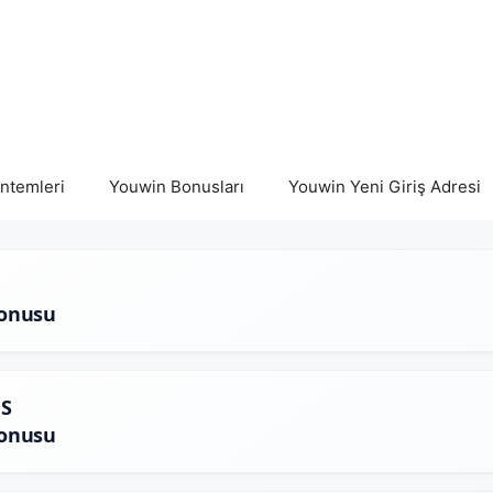
ntemleri
Youwin Bonusları
Youwin Yeni Giriş Adresi
Bonusu
FS
Bonusu