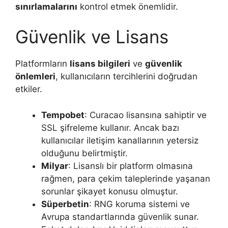
sınırlamalarını
kontrol etmek önemlidir.
Güvenlik ve Lisans
Platformların
lisans bilgileri
ve
güvenlik
önlemleri
, kullanıcıların tercihlerini doğrudan
etkiler.
Tempobet
: Curacao lisansına sahiptir ve
SSL şifreleme kullanır. Ancak bazı
kullanıcılar iletişim kanallarının yetersiz
olduğunu belirtmiştir.
Milyar
: Lisanslı bir platform olmasına
rağmen, para çekim taleplerinde yaşanan
sorunlar şikayet konusu olmuştur.
Süperbetin
: RNG koruma sistemi ve
Avrupa standartlarında güvenlik sunar.