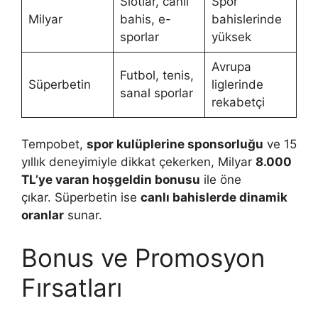
Slotlar, canlı
Spor
Milyar
bahis, e-
bahislerinde
sporlar
yüksek
Avrupa
Futbol, tenis,
Süperbetin
liglerinde
sanal sporlar
rekabetçi
Tempobet,
spor kulüplerine sponsorluğu
ve 15
yıllık deneyimiyle dikkat çekerken, Milyar
8.000
TL’ye varan hoşgeldin bonusu
ile öne
çıkar. Süperbetin ise
canlı bahislerde dinamik
oranlar
sunar.
Bonus ve Promosyon
Fırsatları