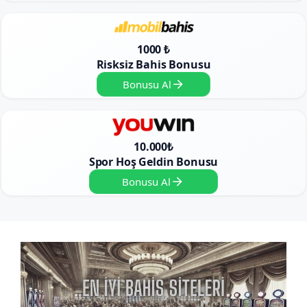
1000 ₺
Risksiz Bahis Bonusu
Bonusu Al
10.000₺
Spor Hoş Geldin Bonusu
Bonusu Al