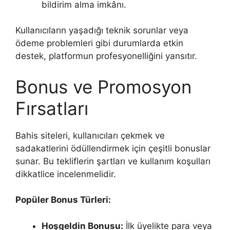
bildirim alma imkânı.
Kullanıcıların yaşadığı teknik sorunlar veya
ödeme problemleri gibi durumlarda etkin
destek, platformun profesyonelliğini yansıtır.
Bonus ve Promosyon
Fırsatları
Bahis siteleri, kullanıcıları çekmek ve
sadakatlerini ödüllendirmek için çeşitli bonuslar
sunar. Bu tekliflerin şartları ve kullanım koşulları
dikkatlice incelenmelidir.
Popüler Bonus Türleri:
Hoşgeldin Bonusu:
İlk üyelikte para veya