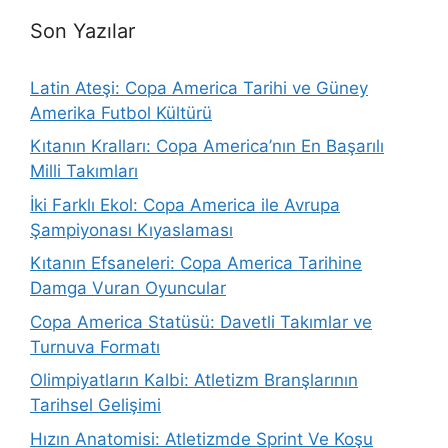
Son Yazılar
Latin Ateşi: Copa America Tarihi ve Güney
Amerika Futbol Kültürü
Kıtanın Kralları: Copa America’nın En Başarılı
Milli Takımları
İki Farklı Ekol: Copa America ile Avrupa
Şampiyonası Kıyaslaması
Kıtanın Efsaneleri: Copa America Tarihine
Damga Vuran Oyuncular
Copa America Statüsü: Davetli Takımlar ve
Turnuva Formatı
Olimpiyatların Kalbi: Atletizm Branşlarının
Tarihsel Gelişimi
Hızın Anatomisi: Atletizmde Sprint Ve Koşu