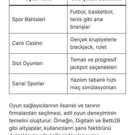
Futbol, basketbol,
Spor Bahisleri
tenis gibi ana
branşlar
Gerçek krupiyelerle
Canlı Casino
blackjack, rulet
Temalı ve progresif
Slot Oyunları
jackpot seçenekleri
Yazılım tabanlı hızlı
Sanal Sporlar
maç simülasyonları
Oyun sağlayıcılarının lisanslı ve tanınır
firmalardan seçilmesi, adil oyun deneyiminin
temelini oluşturur. Örneğin, Digitain ve Betb2B
gibi altyapılar, kullanıcıların şans faktörünü