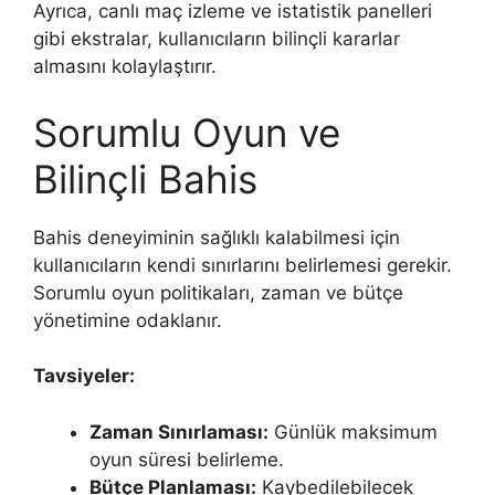
Ayrıca, canlı maç izleme ve istatistik panelleri
gibi ekstralar, kullanıcıların bilinçli kararlar
almasını kolaylaştırır.
Sorumlu Oyun ve
Bilinçli Bahis
Bahis deneyiminin sağlıklı kalabilmesi için
kullanıcıların kendi sınırlarını belirlemesi gerekir.
Sorumlu oyun politikaları, zaman ve bütçe
yönetimine odaklanır.
Tavsiyeler:
Zaman Sınırlaması:
Günlük maksimum
oyun süresi belirleme.
Bütçe Planlaması:
Kaybedilebilecek