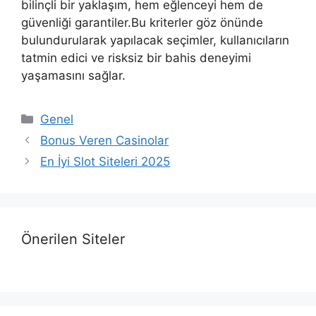
bilinçli bir yaklaşım, hem eğlenceyi hem de
güvenliği garantiler.Bu kriterler göz önünde
bulundurularak yapılacak seçimler, kullanıcıların
tatmin edici ve risksiz bir bahis deneyimi
yaşamasını sağlar.
Kategoriler
Genel
Bonus Veren Casinolar
En İyi Slot Siteleri 2025
Önerilen Siteler