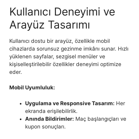
Kullanıcı Deneyimi ve
Arayüz Tasarımı
Kullanıcı dostu bir arayüz, özellikle mobil
cihazlarda sorunsuz gezinme imkânı sunar. Hızlı
yüklenen sayfalar, sezgisel menüler ve
kişiselleştirilebilir özellikler deneyimi optimize
eder.
Mobil Uyumluluk:
Uygulama ve Responsive Tasarım:
Her
ekranda erişilebilirlik.
Anında Bildirimler:
Maç başlangıçları ve
kupon sonuçları.