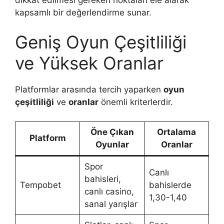
kapsamlı bir değerlendirme sunar.
Geniş Oyun Çeşitliliği
ve Yüksek Oranlar
Platformlar arasında tercih yaparken
oyun
çeşitliliği
ve
oranlar
önemli kriterlerdir.
Öne Çıkan
Ortalama
Platform
Oyunlar
Oranlar
Spor
Canlı
bahisleri,
Tempobet
bahislerde
canlı casino,
1,30-1,40
sanal yarışlar