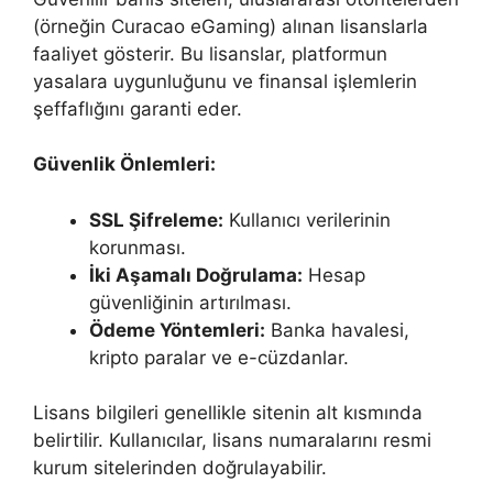
(örneğin Curacao eGaming) alınan lisanslarla
faaliyet gösterir. Bu lisanslar, platformun
yasalara uygunluğunu ve finansal işlemlerin
şeffaflığını garanti eder.
Güvenlik Önlemleri:
SSL Şifreleme:
Kullanıcı verilerinin
korunması.
İki Aşamalı Doğrulama:
Hesap
güvenliğinin artırılması.
Ödeme Yöntemleri:
Banka havalesi,
kripto paralar ve e-cüzdanlar.
Lisans bilgileri genellikle sitenin alt kısmında
belirtilir. Kullanıcılar, lisans numaralarını resmi
kurum sitelerinden doğrulayabilir.