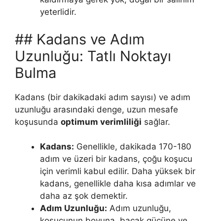
yeterlidir.
## Kadans ve Adım
Uzunluğu: Tatlı Noktayı
Bulma
Kadans (bir dakikadaki adım sayısı) ve adım
uzunluğu arasındaki denge, uzun mesafe
koşusunda
optimum verimliliği
sağlar.
Kadans:
Genellikle, dakikada 170-180
adım ve üzeri bir kadans, çoğu koşucu
için verimli kabul edilir. Daha yüksek bir
kadans, genellikle daha kısa adımlar ve
daha az şok demektir.
Adım Uzunluğu:
Adım uzunluğu,
koşucunun boyuna, bacak gücüne ve