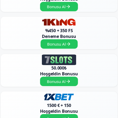
Bonusu Al
%450 + 350 FS
Deneme Bonusu
Bonusu Al
50.000₺
Hoşgeldin Bonusu
Bonusu Al
1500 € + 150
Hoşgeldin Bonusu