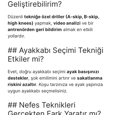
Geliştirebilirim?
Düzenli
tekniğe özel driller (A-skip, B-skip,
high knees)
yapmak,
video analizi
ve bir
antrenörden geri bildirim
almak en etkili
yollardır.
## Ayakkabı Seçimi Tekniği
Etkiler mi?
Evet, doğru ayakkabı seçimi
ayak basışınızı
destekler
, şok emilimini artırır ve
sakatlanma
riskini azaltır
. Koşu tarzınıza ve ayak yapınıza
uygun ayakkabı seçmelisiniz.
## Nefes Teknikleri
Gerçekten Fark Yaratır mı?