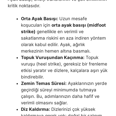
kritik noktasıdır.
Orta Ayak Basışı:
Uzun mesafe
koşucuları için
orta ayak basışı (midfoot
strike)
genellikle en verimli ve
sakatlanma riskini en aza indiren yöntem
olarak kabul edilir. Ayak, ağırlık
merkezinin hemen altına basmalı.
Topuk Vuruşundan Kaçınma:
Topuk
vuruşu (heel strike), gereksiz bir frenleme
etkisi yaratır ve dizlere, kalçalara aşırı yük
bindirebilir.
Zemin Temas Süresi:
Ayaklarınızın yerde
geçirdiği süreyi minimumda tutmaya
çalışın. Bu, adımlarınızın daha hafif ve
verimli olmasını sağlar.
Diz Kaldırma:
Dizlerinizi çok yüksek
kaldırmaya gerek yok; doğal bir salınım