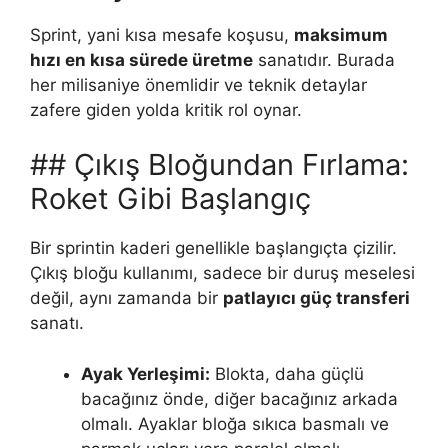
Sprint, yani kısa mesafe koşusu,
maksimum
hızı en kısa sürede üretme
sanatıdır. Burada
her milisaniye önemlidir ve teknik detaylar
zafere giden yolda kritik rol oynar.
## Çıkış Bloğundan Fırlama:
Roket Gibi Başlangıç
Bir sprintin kaderi genellikle başlangıçta çizilir.
Çıkış bloğu kullanımı, sadece bir duruş meselesi
değil, aynı zamanda bir
patlayıcı güç transferi
sanatı.
Ayak Yerleşimi:
Blokta, daha güçlü
bacağınız önde, diğer bacağınız arkada
olmalı. Ayaklar bloğa sıkıca basmalı ve