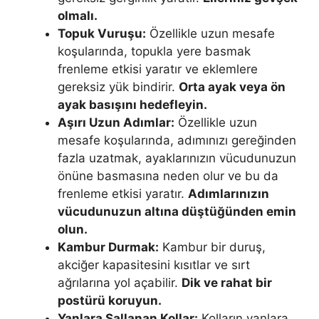
olmalı.
Topuk Vuruşu:
Özellikle uzun mesafe
koşularında, topukla yere basmak
frenleme etkisi yaratır ve eklemlere
gereksiz yük bindirir.
Orta ayak veya ön
ayak basışını hedefleyin.
Aşırı Uzun Adımlar:
Özellikle uzun
mesafe koşularında, adımınızı gereğinden
fazla uzatmak, ayaklarınızın vücudunuzun
önüne basmasına neden olur ve bu da
frenleme etkisi yaratır.
Adımlarınızın
vücudunuzun altına düştüğünden emin
olun.
Kambur Durmak:
Kambur bir duruş,
akciğer kapasitesini kısıtlar ve sırt
ağrılarına yol açabilir.
Dik ve rahat bir
postürü koruyun.
Yanlara Sallanan Kollar:
Kolların yanlara