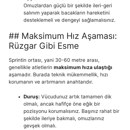
Omuzlardan güçlü bir şekilde ileri-geri
salınım yaparak bacakların hareketini
desteklemeli ve dengeyi sağlamalısınız.
## Maksimum Hız Aşaması:
Rüzgar Gibi Esme
Sprintin ortası, yani 30-60 metre arası,
genellikle atletlerin
maksimum hıza ulaştığı
aşamadır. Burada teknik mükemmellik, hızı
korumanın ve artırmanın anahtarıdır.
Duruş:
Vücudunuz artık tamamen dik
olmalı, ancak hafifçe öne eğik bir
pozisyonu korumalısınız. Başınız rahat bir
şekilde ileriye bakmalı, omuzlarınız
gevşek olmalı.