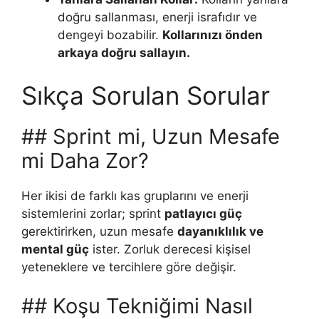
doğru sallanması, enerji israfıdır ve
dengeyi bozabilir.
Kollarınızı önden
arkaya doğru sallayın.
Sıkça Sorulan Sorular
## Sprint mi, Uzun Mesafe
mi Daha Zor?
Her ikisi de farklı kas gruplarını ve enerji
sistemlerini zorlar; sprint
patlayıcı güç
gerektirirken, uzun mesafe
dayanıklılık ve
mental güç
ister. Zorluk derecesi kişisel
yeteneklere ve tercihlere göre değişir.
## Koşu Tekniğimi Nasıl