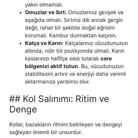
yakın olmamalı.
Omuzlar ve Sırt:
Omuzlarınız gevşek ve
aşağıda olmalı. Sırtınız dik ancak gergin
değil, rahat bir şekilde doğal eğrisini
korumalı. Kambur durmaktan kaçının.
Kalça ve Karın:
Kalçalarınız vücudunuzun
altında, nötr bir pozisyonda olmalı. Karın
kaslarınızı hafifçe sıkılı tutarak
core
bölgenizi aktif tutun
. Bu, vücudunuzun
stabilitesini artırır ve enerjiyi daha verimli
aktarmanıza yardımcı olur.
## Kol Salınımı: Ritim ve
Denge
Kollar, bacakların ritmini belirleyen ve dengeyi
sağlayan önemli bir unsurdur.