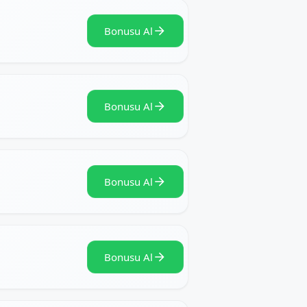
Bonusu Al
Bonusu Al
Bonusu Al
Bonusu Al