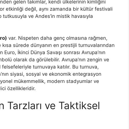
den gelen takımlar, kendi ülkelerinin kimliğini
 etkinliği değil, aynı zamanda bir kültür festivali
o tutkusuyla ve Andes’in mistik havasıyla
ro)
var. Nispeten daha genç olmasına rağmen,
te kısa sürede dünyanın en prestijli turnuvalarından
en Euro, İkinci Dünya Savaşı sonrası Avrupa’nın
bolü olarak da görülebilir. Avrupa’nın zengin ve
ol felsefeleriyle turnuvaya katılır. Bu turnuva,
’nın siyasi, sosyal ve ekonomik entegrasyon
asyonel mükemmellik, modern stadyumlar ve
ci özellikleridir.
Tarzları ve Taktiksel