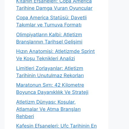
Kıtanın Efsaneleri: Copa America
Tarihine Damga Vuran Oyuncular
Copa America Statüsü: Davetli
Takımlar ve Turnuva Formatı
Olimpiyatların Kalbi: Atletizm
Branşlarının Tarihsel Gelişimi
Hızın Anatomisi: Atletizmde Sprint
Ve Koşu Teknikleri Analizi
Limitleri Zorlayanlar: Atletizm
Tarihinin Unutulmaz Rekorları
Maratonun Sırrı: 42 Kilometre
Boyunca Dayanıklılık Ve Strateji
Atletizm Dünyası: Koşular,
Atlamalar Ve Atma Branşları
Rehberi
Kafesin Efsaneleri: Ufc Tarihinin En