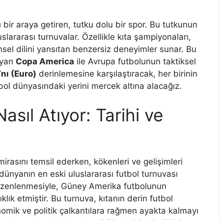
 bir araya getiren, tutku dolu bir spor. Bu tutkunun
uslararası turnuvalar. Özellikle kıta şampiyonaları,
sel dilini yansıtan benzersiz deneyimler sunar. Bu
ıyan
Copa America
ile Avrupa futbolunun taktiksel
nı (Euro)
derinlemesine karşılaştıracak, her birinin
tbol dünyasındaki yerini mercek altına alacağız.
asıl Atıyor: Tarihi ve
mirasını temsil ederken, kökenleri ve gelişimleri
 dünyanın en eski uluslararası futbol turnuvası
 düzenlenmesiyle, Güney Amerika futbolunun
lık etmiştir. Bu turnuva, kıtanın derin futbol
omik ve politik çalkantılara rağmen ayakta kalmayı