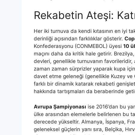
Rekabetin Ateşi: Katı
Her iki turnuva da kendi kıtasının en iyi ta
derinliği açısından farklılıklar gösterir.
Cop
Konfederasyonu (CONMEBOL) üyesi
10 ül
maçını daha da kritik hale getirir. Brezily
devleri, genellikle turnuvanın favorileridir
zaman zaman sürprizler yaparak kupa için
davet etme geleneği (genellikle Kuzey ve
farklı bir dinamik katarak rekabeti genişl
hakkında tartışmaları da beraberinde getir
Avrupa Şampiyonası
ise 2016’dan bu y
ülke arasından elemelerle belirlenen bu ta
derecede yükseltir. Almanya, İspanya, Frans
geleneksel güçlerin yanı sıra, Belçika, Hır