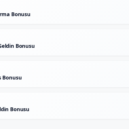
tırma Bonusu
Geldin Bonusu
is Bonusu
ldin Bonusu