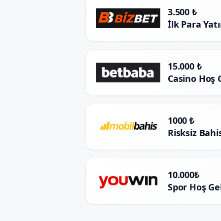
3.500 ₺
İlk Para Ya
15.000 ₺
Casino Hoş 
1000 ₺
Risksiz Bah
10.000₺
Spor Hoş Ge