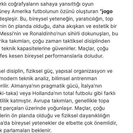
rklı coğrafyaların sahaya yansıttığı oyun
 Güney Amerika futbolunun özünü oluşturan
“jogo
eşleşir. Bu, bireysel yeteneğin, yaratıcılığın, top
in ön planda olduğu, daha akışkan ve estetik bir
 Messi’nin ve Ronaldinho’nun sihirli dokunuşları, bu
ika takımları, çoğu zaman taktiksel disiplinden
e teknik kapasitelerine güvenirler. Maçlar, çoğu
efes kesen bireysel performanslarla doludur.
el disiplin, fiziksel güç, yapısal organizasyon ve
u, modern teknik analiz, bilimsel antrenman
vrilir. Almanya’nın pragmatik gücü, İtalya’nın
-taka) veya Hollanda’nın total futbolu gibi farklı
lilik katmıştır. Avrupa takımları, genellikle topa
et parçaları üzerinde yoğunlaşır. Maçlar, çoğu
rin ön planda olduğu ve fiziksel dayanıklılığın
upa’da bireysel yetenekler de elbette çok önemlidir,
k parlamaları beklenir.