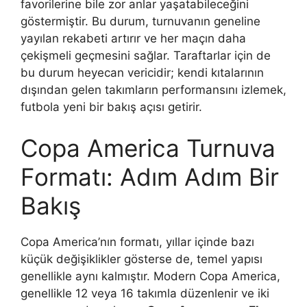
favorilerine bile zor anlar yaşatabileceğini
göstermiştir. Bu durum, turnuvanın geneline
yayılan rekabeti artırır ve her maçın daha
çekişmeli geçmesini sağlar. Taraftarlar için de
bu durum heyecan vericidir; kendi kıtalarının
dışından gelen takımların performansını izlemek,
futbola yeni bir bakış açısı getirir.
Copa America Turnuva
Formatı: Adım Adım Bir
Bakış
Copa America’nın formatı, yıllar içinde bazı
küçük değişiklikler gösterse de, temel yapısı
genellikle aynı kalmıştır. Modern Copa America,
genellikle 12 veya 16 takımla düzenlenir ve iki