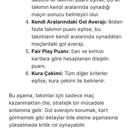
takımın kendi aralarında oynadığı
maçın sonucu belirleyici olur.
Kendi Aralarındaki Gol Averajı:
İkiden
fazla takımın puanı eşitse, bu
takımların kendi aralarında oynadıkları
maçlardaki gol averajı.
Fair Play Puanı:
Sarı ve kırmızı
kartlara göre hesaplanan disiplin
puanı.
Kura Çekimi:
Tüm diğer kriterler
eşitse, kura çekimi ile belirlenir.
Bu aşama, takımlar için sadece maç
kazanmaktan öte, stratejik bir mücadele
anlamına gelir. Gol averajını korumak, kart
görmemek gibi detaylar bile eleme aşamasına
yükselmede kritik rol oynayabilir.