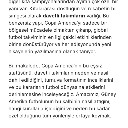
diğer kıta şampiyonalarından ayıran çok özel bir
yanı var: Kıtalararası dostluğun ve rekabetin bir
simgesi olarak
davetli takımların
varlığı. Bu
benzersiz yapı, Copa America’yı sadece bir
bölgesel mücadele olmaktan çıkarıp, global
futbol takviminin en ilgi çekici etkinliklerinden
birine dönüştürüyor ve her edisyonunda yeni
hikayelerin yazılmasına olanak tanıyor.
Bu makalede, Copa America’nın bu eşsiz
statüsünü, davetli takımların neden ve nasıl
dahil edildiğini, turnuva formatının inceliklerini
ve bu kararların futbol dünyasına etkilerini
derinlemesine inceleyeceğiz. Amacımız, Güney
Amerika futbolunun bu kalbinin nasıl attığını,
hangi kurallarla işlediğini ve neden bu kadar
özel olduğunu tüm yönleriyle ortaya koymak.