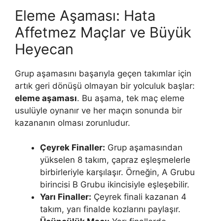
Eleme Aşaması: Hata
Affetmez Maçlar ve Büyük
Heyecan
Grup aşamasını başarıyla geçen takımlar için
artık geri dönüşü olmayan bir yolculuk başlar:
eleme aşaması
. Bu aşama, tek maç eleme
usulüyle oynanır ve her maçın sonunda bir
kazananın olması zorunludur.
Çeyrek Finaller:
Grup aşamasından
yükselen 8 takım, çapraz eşleşmelerle
birbirleriyle karşılaşır. Örneğin, A Grubu
birincisi B Grubu ikincisiyle eşleşebilir.
Yarı Finaller:
Çeyrek finali kazanan 4
takım, yarı finalde kozlarını paylaşır.