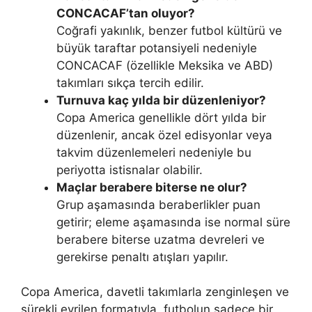
CONCACAF’tan oluyor?
Coğrafi yakınlık, benzer futbol kültürü ve
büyük taraftar potansiyeli nedeniyle
CONCACAF (özellikle Meksika ve ABD)
takımları sıkça tercih edilir.
Turnuva kaç yılda bir düzenleniyor?
Copa America genellikle dört yılda bir
düzenlenir, ancak özel edisyonlar veya
takvim düzenlemeleri nedeniyle bu
periyotta istisnalar olabilir.
Maçlar berabere biterse ne olur?
Grup aşamasında beraberlikler puan
getirir; eleme aşamasında ise normal süre
berabere biterse uzatma devreleri ve
gerekirse penaltı atışları yapılır.
Copa America, davetli takımlarla zenginleşen ve
sürekli evrilen formatıyla, futbolun sadece bir