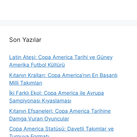
Son Yazılar
Latin Ateşi: Copa America Tarihi ve Güney
Amerika Futbol Kültürü
Kıtanın Kralları: Copa America’nın En Başarılı
Milli Takımları
İki Farklı Ekol: Copa America ile Avrupa
Şampiyonası Kıyaslaması
Kıtanın Efsaneleri: Copa America Tarihine
Damga Vuran Oyuncular
Copa America Statüsü: Davetli Takımlar ve
Turnuva Formatı