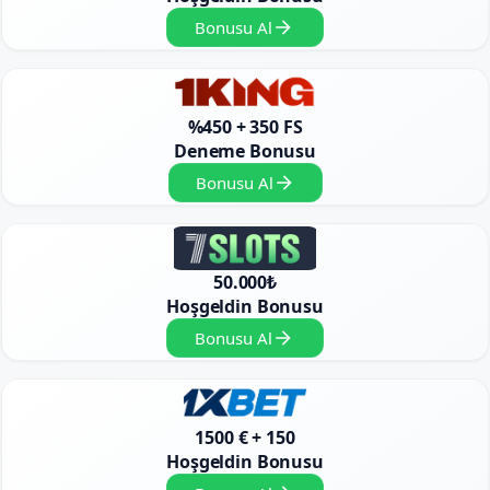
Bonusu Al
%450 + 350 FS
Deneme Bonusu
Bonusu Al
50.000₺
Hoşgeldin Bonusu
Bonusu Al
1500 € + 150
Hoşgeldin Bonusu