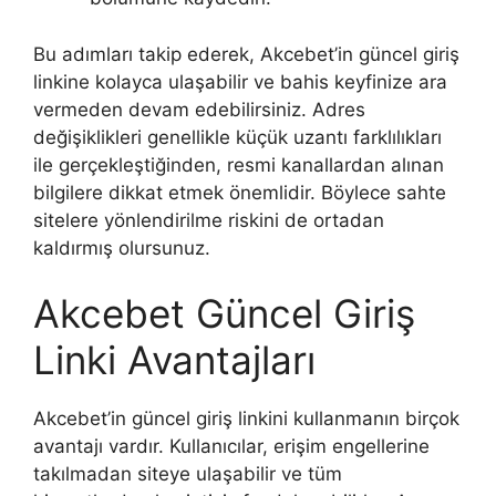
Bu adımları takip ederek, Akcebet’in güncel giriş
linkine kolayca ulaşabilir ve bahis keyfinize ara
vermeden devam edebilirsiniz. Adres
değişiklikleri genellikle küçük uzantı farklılıkları
ile gerçekleştiğinden, resmi kanallardan alınan
bilgilere dikkat etmek önemlidir. Böylece sahte
sitelere yönlendirilme riskini de ortadan
kaldırmış olursunuz.
Akcebet Güncel Giriş
Linki Avantajları
Akcebet’in güncel giriş linkini kullanmanın birçok
avantajı vardır. Kullanıcılar, erişim engellerine
takılmadan siteye ulaşabilir ve tüm