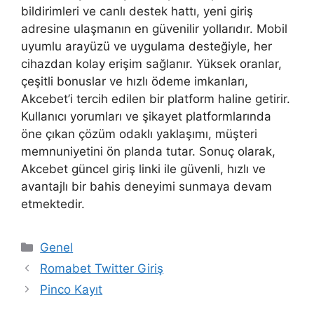
bildirimleri ve canlı destek hattı, yeni giriş
adresine ulaşmanın en güvenilir yollarıdır. Mobil
uyumlu arayüzü ve uygulama desteğiyle, her
cihazdan kolay erişim sağlanır. Yüksek oranlar,
çeşitli bonuslar ve hızlı ödeme imkanları,
Akcebet’i tercih edilen bir platform haline getirir.
Kullanıcı yorumları ve şikayet platformlarında
öne çıkan çözüm odaklı yaklaşımı, müşteri
memnuniyetini ön planda tutar. Sonuç olarak,
Akcebet güncel giriş linki ile güvenli, hızlı ve
avantajlı bir bahis deneyimi sunmaya devam
etmektedir.
Kategoriler
Genel
Romabet Twitter Giriş
Pinco Kayıt