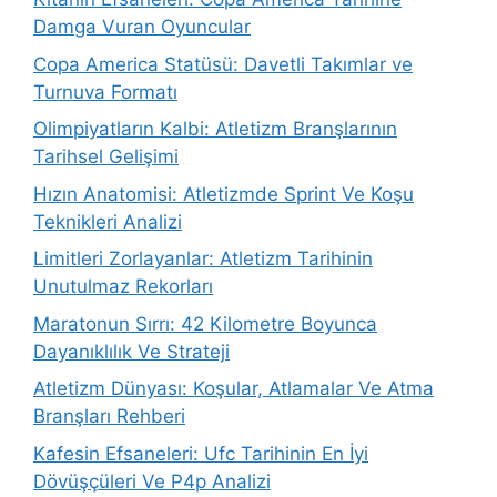
Damga Vuran Oyuncular
Copa America Statüsü: Davetli Takımlar ve
Turnuva Formatı
Olimpiyatların Kalbi: Atletizm Branşlarının
Tarihsel Gelişimi
Hızın Anatomisi: Atletizmde Sprint Ve Koşu
Teknikleri Analizi
Limitleri Zorlayanlar: Atletizm Tarihinin
Unutulmaz Rekorları
Maratonun Sırrı: 42 Kilometre Boyunca
Dayanıklılık Ve Strateji
Atletizm Dünyası: Koşular, Atlamalar Ve Atma
Branşları Rehberi
Kafesin Efsaneleri: Ufc Tarihinin En İyi
Dövüşçüleri Ve P4p Analizi