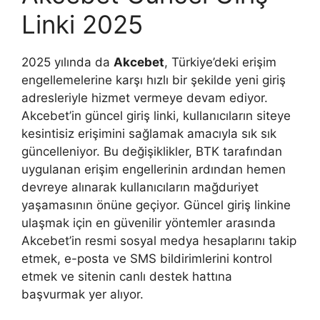
Linki 2025
2025 yılında da
Akcebet
, Türkiye’deki erişim
engellemelerine karşı hızlı bir şekilde yeni giriş
adresleriyle hizmet vermeye devam ediyor.
Akcebet’in güncel giriş linki, kullanıcıların siteye
kesintisiz erişimini sağlamak amacıyla sık sık
güncelleniyor. Bu değişiklikler, BTK tarafından
uygulanan erişim engellerinin ardından hemen
devreye alınarak kullanıcıların mağduriyet
yaşamasının önüne geçiyor. Güncel giriş linkine
ulaşmak için en güvenilir yöntemler arasında
Akcebet’in resmi sosyal medya hesaplarını takip
etmek, e-posta ve SMS bildirimlerini kontrol
etmek ve sitenin canlı destek hattına
başvurmak yer alıyor.