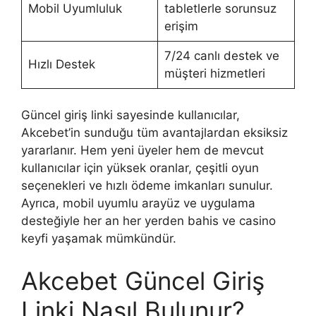
Mobil Uyumluluk
tabletlerle sorunsuz
erişim
7/24 canlı destek ve
Hızlı Destek
müşteri hizmetleri
Güncel giriş linki sayesinde kullanıcılar,
Akcebet’in sunduğu tüm avantajlardan eksiksiz
yararlanır. Hem yeni üyeler hem de mevcut
kullanıcılar için yüksek oranlar, çeşitli oyun
seçenekleri ve hızlı ödeme imkanları sunulur.
Ayrıca, mobil uyumlu arayüz ve uygulama
desteğiyle her an her yerden bahis ve casino
keyfi yaşamak mümkündür.
Akcebet Güncel Giriş
Linki Nasıl Bulunur?