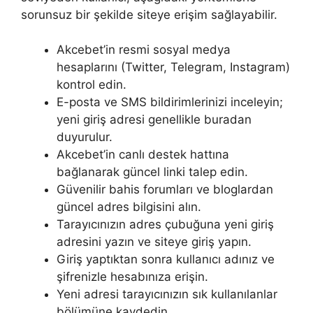
sorunsuz bir şekilde siteye erişim sağlayabilir.
Akcebet’in resmi sosyal medya
hesaplarını (Twitter, Telegram, Instagram)
kontrol edin.
E-posta ve SMS bildirimlerinizi inceleyin;
yeni giriş adresi genellikle buradan
duyurulur.
Akcebet’in canlı destek hattına
bağlanarak güncel linki talep edin.
Güvenilir bahis forumları ve bloglardan
güncel adres bilgisini alın.
Tarayıcınızın adres çubuğuna yeni giriş
adresini yazın ve siteye giriş yapın.
Giriş yaptıktan sonra kullanıcı adınız ve
şifrenizle hesabınıza erişin.
Yeni adresi tarayıcınızın sık kullanılanlar
bölümüne kaydedin.