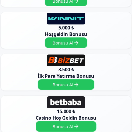
Bonusu Al
5.000 ₺
Hoşgeldin Bonusu
Bonusu Al
3.500 ₺
İlk Para Yatırma Bonusu
Bonusu Al
15.000 ₺
Casino Hoş Geldin Bonusu
Bonusu Al