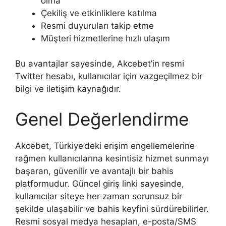
olma
Çekiliş ve etkinliklere katılma
Resmi duyuruları takip etme
Müşteri hizmetlerine hızlı ulaşım
Bu avantajlar sayesinde, Akcebet’in resmi
Twitter hesabı, kullanıcılar için vazgeçilmez bir
bilgi ve iletişim kaynağıdır.
Genel Değerlendirme
Akcebet, Türkiye’deki erişim engellemelerine
rağmen kullanıcılarına kesintisiz hizmet sunmayı
başaran, güvenilir ve avantajlı bir bahis
platformudur. Güncel giriş linki sayesinde,
kullanıcılar siteye her zaman sorunsuz bir
şekilde ulaşabilir ve bahis keyfini sürdürebilirler.
Resmi sosyal medya hesapları, e-posta/SMS