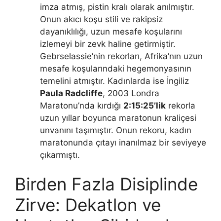
imza atmış, pistin kralı olarak anılmıştır.
Onun akıcı koşu stili ve rakipsiz
dayanıklılığı, uzun mesafe koşularını
izlemeyi bir zevk haline getirmiştir.
Gebrselassie’nin rekorları, Afrika’nın uzun
mesafe koşularındaki hegemonyasının
temelini atmıştır. Kadınlarda ise İngiliz
Paula Radcliffe
, 2003 Londra
Maratonu’nda kırdığı
2:15:25’lik
rekorla
uzun yıllar boyunca maratonun kraliçesi
unvanını taşımıştır. Onun rekoru, kadın
maratonunda çıtayı inanılmaz bir seviyeye
çıkarmıştı.
Birden Fazla Disiplinde
Zirve: Dekatlon ve