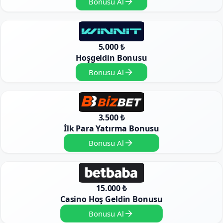
Bonusu Al
5.000 ₺
Hoşgeldin Bonusu
Bonusu Al
3.500 ₺
İlk Para Yatırma Bonusu
Bonusu Al
15.000 ₺
Casino Hoş Geldin Bonusu
Bonusu Al