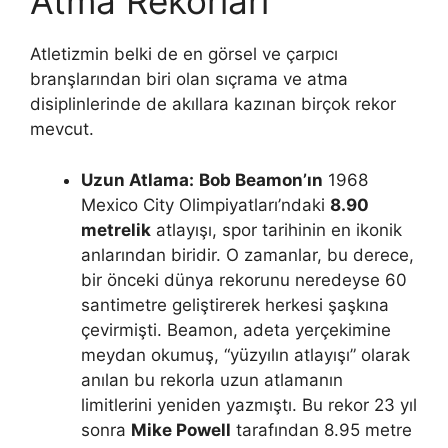
Atma Rekorları
Atletizmin belki de en görsel ve çarpıcı
branşlarından biri olan sıçrama ve atma
disiplinlerinde de akıllara kazınan birçok rekor
mevcut.
Uzun Atlama:
Bob Beamon’ın
1968
Mexico City Olimpiyatları’ndaki
8.90
metrelik
atlayışı, spor tarihinin en ikonik
anlarından biridir. O zamanlar, bu derece,
bir önceki dünya rekorunu neredeyse 60
santimetre geliştirerek herkesi şaşkına
çevirmişti. Beamon, adeta yerçekimine
meydan okumuş, “yüzyılın atlayışı” olarak
anılan bu rekorla uzun atlamanın
limitlerini yeniden yazmıştı. Bu rekor 23 yıl
sonra
Mike Powell
tarafından 8.95 metre