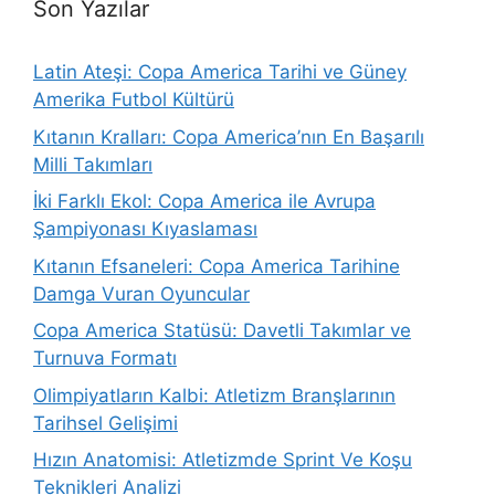
Son Yazılar
Latin Ateşi: Copa America Tarihi ve Güney
Amerika Futbol Kültürü
Kıtanın Kralları: Copa America’nın En Başarılı
Milli Takımları
İki Farklı Ekol: Copa America ile Avrupa
Şampiyonası Kıyaslaması
Kıtanın Efsaneleri: Copa America Tarihine
Damga Vuran Oyuncular
Copa America Statüsü: Davetli Takımlar ve
Turnuva Formatı
Olimpiyatların Kalbi: Atletizm Branşlarının
Tarihsel Gelişimi
Hızın Anatomisi: Atletizmde Sprint Ve Koşu
Teknikleri Analizi