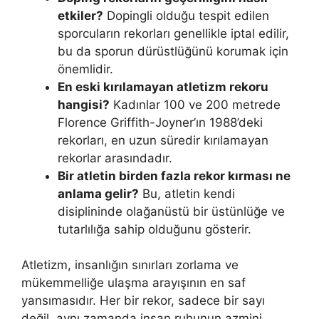
etkiler?
Dopingli olduğu tespit edilen
sporcuların rekorları genellikle iptal edilir,
bu da sporun dürüstlüğünü korumak için
önemlidir.
En eski kırılamayan atletizm rekoru
hangisi?
Kadınlar 100 ve 200 metrede
Florence Griffith-Joyner’ın 1988’deki
rekorları, en uzun süredir kırılamayan
rekorlar arasındadır.
Bir atletin birden fazla rekor kırması ne
anlama gelir?
Bu, atletin kendi
disiplininde olağanüstü bir üstünlüğe ve
tutarlılığa sahip olduğunu gösterir.
Atletizm, insanlığın sınırları zorlama ve
mükemmelliğe ulaşma arayışının en saf
yansımasıdır. Her bir rekor, sadece bir sayı
değil, aynı zamanda insan ruhunun azmini,