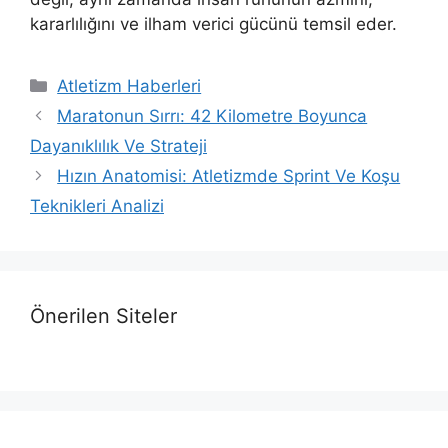
kararlılığını ve ilham verici gücünü temsil eder.
Kategoriler
Atletizm Haberleri
Maratonun Sırrı: 42 Kilometre Boyunca
Dayanıklılık Ve Strateji
Hızın Anatomisi: Atletizmde Sprint Ve Koşu
Teknikleri Analizi
Önerilen Siteler