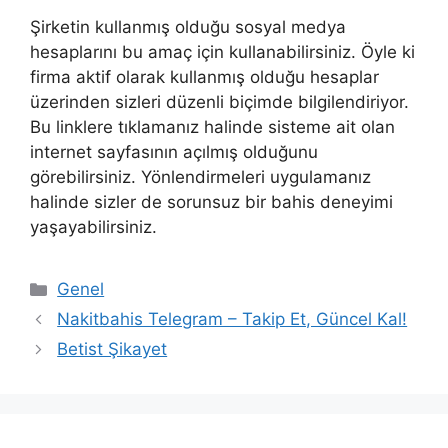
Şirketin kullanmış olduğu sosyal medya
hesaplarını bu amaç için kullanabilirsiniz. Öyle ki
firma aktif olarak kullanmış olduğu hesaplar
üzerinden sizleri düzenli biçimde bilgilendiriyor.
Bu linklere tıklamanız halinde sisteme ait olan
internet sayfasının açılmış olduğunu
görebilirsiniz. Yönlendirmeleri uygulamanız
halinde sizler de sorunsuz bir bahis deneyimi
yaşayabilirsiniz.
Kategoriler
Genel
Nakitbahis Telegram – Takip Et, Güncel Kal!
Betist Şikayet