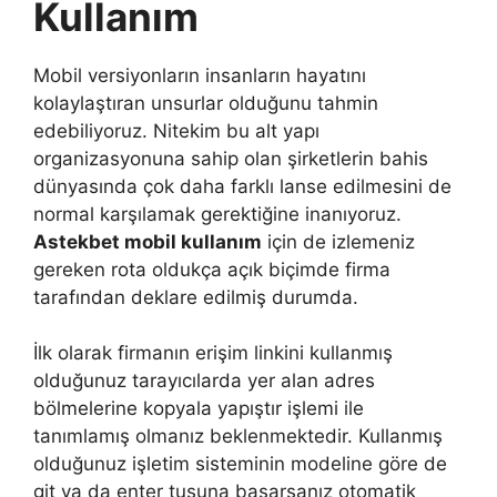
Kullanım
Mobil versiyonların insanların hayatını
kolaylaştıran unsurlar olduğunu tahmin
edebiliyoruz. Nitekim bu alt yapı
organizasyonuna sahip olan şirketlerin bahis
dünyasında çok daha farklı lanse edilmesini de
normal karşılamak gerektiğine inanıyoruz.
Astekbet mobil kullanım
için de izlemeniz
gereken rota oldukça açık biçimde firma
tarafından deklare edilmiş durumda.
İlk olarak firmanın erişim linkini kullanmış
olduğunuz tarayıcılarda yer alan adres
bölmelerine kopyala yapıştır işlemi ile
tanımlamış olmanız beklenmektedir. Kullanmış
olduğunuz işletim sisteminin modeline göre de
git ya da enter tuşuna basarsanız otomatik