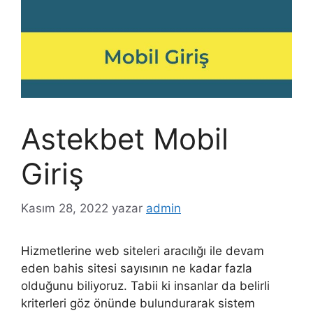
Astekbet Mobil
Giriş
Kasım 28, 2022
yazar
admin
Hizmetlerine web siteleri aracılığı ile devam
eden bahis sitesi sayısının ne kadar fazla
olduğunu biliyoruz. Tabii ki insanlar da belirli
kriterleri göz önünde bulundurarak sistem