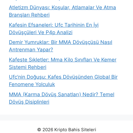
Atletizm Dünyası: Koşular, Atlamalar Ve Atma
Branşları Rehberi
Kafesin Efsaneleri: Ufc Tarihinin En İyi
Dövüşçüleri Ve P4p Analizi
Demir Yumruklar: Bir MMA Dövüşçüsü Nasıl
Antrenman Yapar?
Kafeste Sıkletler: Mma Kilo Sınıfları Ve Kemer
Sistemi Rehberi
Ufc’nin Doğuşu: Kafes Dövüşünden Global Bir
Fenomene Yolculuk
MMA (Karma Dövüş Sanatları) Nedir? Temel
Dövüş Disiplinleri
© 2026 Kripto Bahis Siteleri