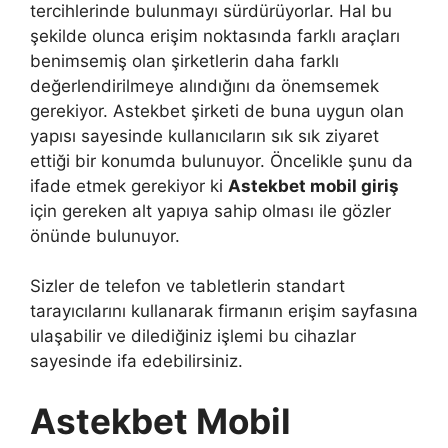
tercihlerinde bulunmayı sürdürüyorlar. Hal bu
şekilde olunca erişim noktasında farklı araçları
benimsemiş olan şirketlerin daha farklı
değerlendirilmeye alındığını da önemsemek
gerekiyor. Astekbet şirketi de buna uygun olan
yapısı sayesinde kullanıcıların sık sık ziyaret
ettiği bir konumda bulunuyor. Öncelikle şunu da
ifade etmek gerekiyor ki
Astekbet mobil giriş
için gereken alt yapıya sahip olması ile gözler
önünde bulunuyor.
Sizler de telefon ve tabletlerin standart
tarayıcılarını kullanarak firmanın erişim sayfasına
ulaşabilir ve dilediğiniz işlemi bu cihazlar
sayesinde ifa edebilirsiniz.
Astekbet Mobil