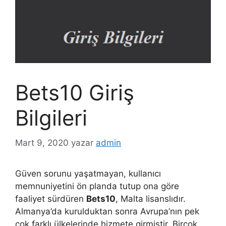
Bets10 Giriş
Bilgileri
Mart 9, 2020
yazar
admin
Güven sorunu yaşatmayan, kullanıcı
memnuniyetini ön planda tutup ona göre
faaliyet sürdüren
Bets10
, Malta lisanslıdır.
Almanya’da kurulduktan sonra Avrupa’nın pek
çok farklı ülkelerinde hizmete girmiştir. Birçok