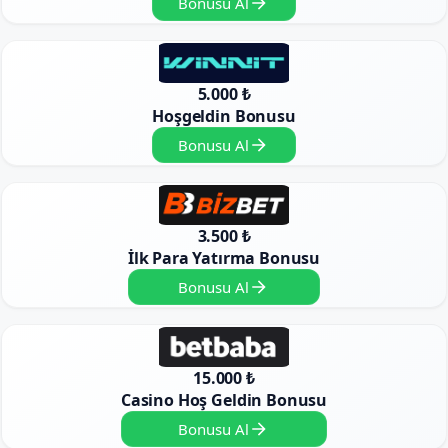
Bonusu Al
5.000 ₺
Hoşgeldin Bonusu
Bonusu Al
3.500 ₺
İlk Para Yatırma Bonusu
Bonusu Al
15.000 ₺
Casino Hoş Geldin Bonusu
Bonusu Al