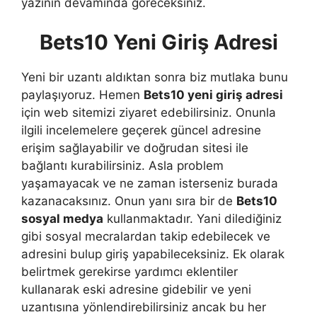
yazının devamında göreceksiniz.
Bets10 Yeni Giriş Adresi
Yeni bir uzantı aldıktan sonra biz mutlaka bunu
paylaşıyoruz. Hemen
Bets10 yeni giriş adresi
için web sitemizi ziyaret edebilirsiniz. Onunla
ilgili incelemelere geçerek güncel adresine
erişim sağlayabilir ve doğrudan sitesi ile
bağlantı kurabilirsiniz. Asla problem
yaşamayacak ve ne zaman isterseniz burada
kazanacaksınız. Onun yanı sıra bir de
Bets10
sosyal medya
kullanmaktadır. Yani dilediğiniz
gibi sosyal mecralardan takip edebilecek ve
adresini bulup giriş yapabileceksiniz. Ek olarak
belirtmek gerekirse yardımcı eklentiler
kullanarak eski adresine gidebilir ve yeni
uzantısına yönlendirebilirsiniz ancak bu her