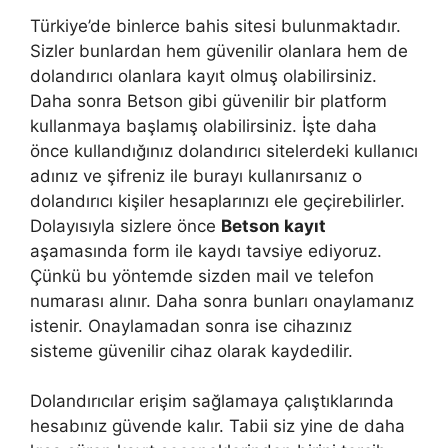
Türkiye’de binlerce bahis sitesi bulunmaktadır.
Sizler bunlardan hem güvenilir olanlara hem de
dolandırıcı olanlara kayıt olmuş olabilirsiniz.
Daha sonra Betson gibi güvenilir bir platform
kullanmaya başlamış olabilirsiniz. İşte daha
önce kullandığınız dolandırıcı sitelerdeki kullanıcı
adınız ve şifreniz ile burayı kullanırsanız o
dolandırıcı kişiler hesaplarınızı ele geçirebilirler.
Dolayısıyla sizlere önce
Betson kayıt
aşamasında form ile kaydı tavsiye ediyoruz.
Çünkü bu yöntemde sizden mail ve telefon
numarası alınır. Daha sonra bunları onaylamanız
istenir. Onaylamadan sonra ise cihazınız
sisteme güvenilir cihaz olarak kaydedilir.
Dolandırıcılar erişim sağlamaya çalıştıklarında
hesabınız güvende kalır. Tabii siz yine de daha