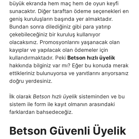
büyük ekranda hem maç hem de oyun keyfi
sunacaktır. Diğer taraftan ödeme seçenekleri en
geniş kuruluşların başında yer almaktadır.
Bundan sonra dilediğiniz gibi para yatırıp
çekebileceğiniz bir kuruluş kullanıyor
olacaksınız. Promosyonlarını yaşanacak olan
kayıplar ve yapılacak olan ödemeler için
kullandırmaktadır. Peki
Betson hızlı üyelik
hakkında bilginiz var mı? Eğer bu konuda merak
ettikleriniz bulunuyorsa ve yanıtlarını arıyorsanız
doğru yerdesiniz.
İlk olarak
Betson hızlı üyelik
sisteminden ve bu
sistem ile form ile kayıt olmanın arasındaki
farklardan bahsedeceğiz.
Betson Güvenli Üyelik