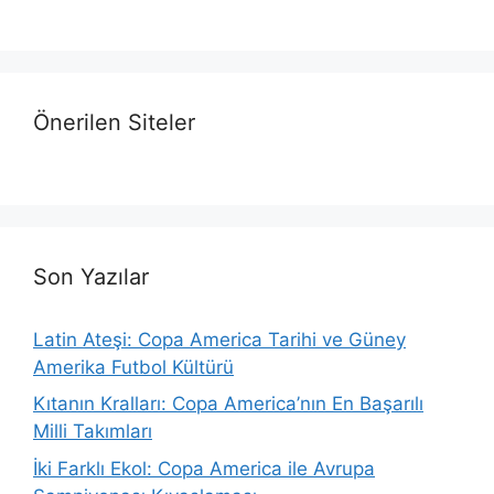
Önerilen Siteler
Son Yazılar
Latin Ateşi: Copa America Tarihi ve Güney
Amerika Futbol Kültürü
Kıtanın Kralları: Copa America’nın En Başarılı
Milli Takımları
İki Farklı Ekol: Copa America ile Avrupa