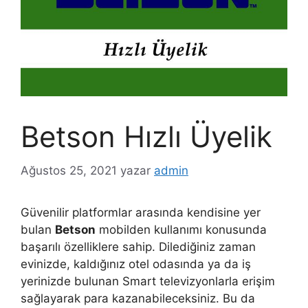
Betson Hızlı Üyelik
Ağustos 25, 2021
yazar
admin
Güvenilir platformlar arasında kendisine yer
bulan
Betson
mobilden kullanımı konusunda
başarılı özelliklere sahip. Dilediğiniz zaman
evinizde, kaldığınız otel odasında ya da iş
yerinizde bulunan Smart televizyonlarla erişim
sağlayarak para kazanabileceksiniz. Bu da