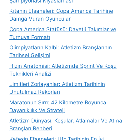
Şampiyonası Kıyaslaması
Kıtanın Efsaneleri: Copa America Tarihine
Damga Vuran Oyuncular
Copa America Statüsü: Davetli Takımlar ve
Turnuva Formatı
Olimpiyatların Kalbi: Atletizm Branşlarının
Tarihsel Gelişimi
Hızın Anatomisi: Atletizmde Sprint Ve Koşu
Teknikleri Analizi
Limitleri Zorlayanlar: Atletizm Tarihinin
Unutulmaz Rekorları
Maratonun Sırrı: 42 Kilometre Boyunca
Dayanıklılık Ve Strateji
Atletizm Dünyası: Koşular, Atlamalar Ve Atma
Branşları Rehberi
Kafesin Efsaneleri: Ufc Tarihinin En İyi