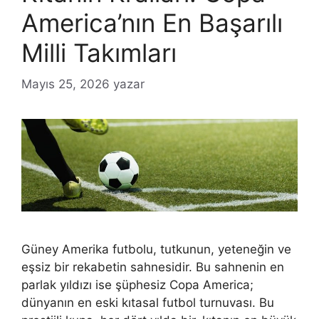
America’nın En Başarılı
Milli Takımları
Mayıs 25, 2026
yazar
Güney Amerika futbolu, tutkunun, yeteneğin ve
eşsiz bir rekabetin sahnesidir. Bu sahnenin en
parlak yıldızı ise şüphesiz Copa America;
dünyanın en eski kıtasal futbol turnuvası. Bu