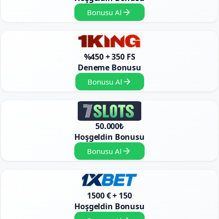
Bonusu Al
%450 + 350 FS
Deneme Bonusu
Bonusu Al
50.000₺
Hoşgeldin Bonusu
Bonusu Al
1500 € + 150
Hoşgeldin Bonusu