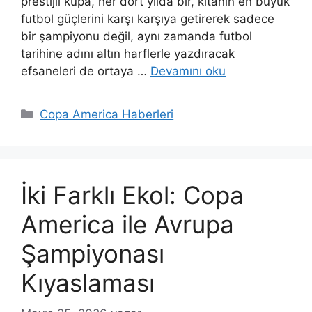
prestijli kupa, her dört yılda bir, kıtanın en büyük
futbol güçlerini karşı karşıya getirerek sadece
bir şampiyonu değil, aynı zamanda futbol
tarihine adını altın harflerle yazdıracak
efsaneleri de ortaya …
Devamını oku
Kategoriler
Copa America Haberleri
İki Farklı Ekol: Copa
America ile Avrupa
Şampiyonası
Kıyaslaması