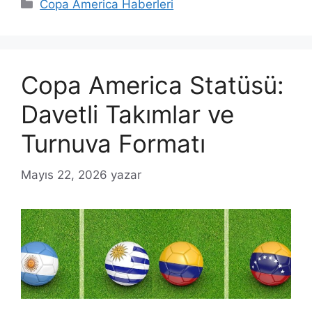
Kategoriler
Copa America Haberleri
Copa America Statüsü:
Davetli Takımlar ve
Turnuva Formatı
Mayıs 22, 2026
yazar