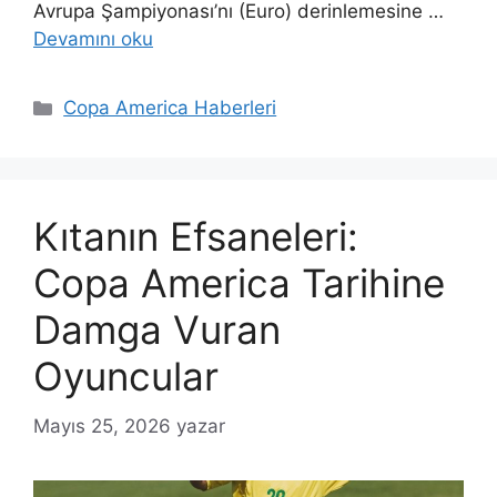
Avrupa Şampiyonası’nı (Euro) derinlemesine …
Devamını oku
Kategoriler
Copa America Haberleri
Kıtanın Efsaneleri:
Copa America Tarihine
Damga Vuran
Oyuncular
Mayıs 25, 2026
yazar