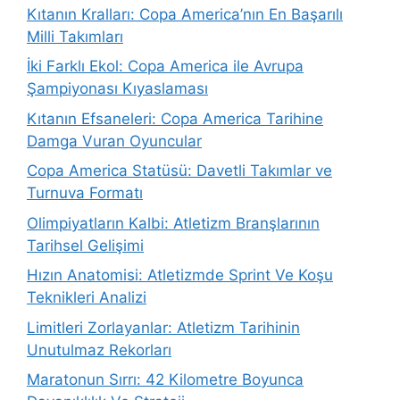
Kıtanın Kralları: Copa America’nın En Başarılı
Milli Takımları
İki Farklı Ekol: Copa America ile Avrupa
Şampiyonası Kıyaslaması
Kıtanın Efsaneleri: Copa America Tarihine
Damga Vuran Oyuncular
Copa America Statüsü: Davetli Takımlar ve
Turnuva Formatı
Olimpiyatların Kalbi: Atletizm Branşlarının
Tarihsel Gelişimi
Hızın Anatomisi: Atletizmde Sprint Ve Koşu
Teknikleri Analizi
Limitleri Zorlayanlar: Atletizm Tarihinin
Unutulmaz Rekorları
Maratonun Sırrı: 42 Kilometre Boyunca