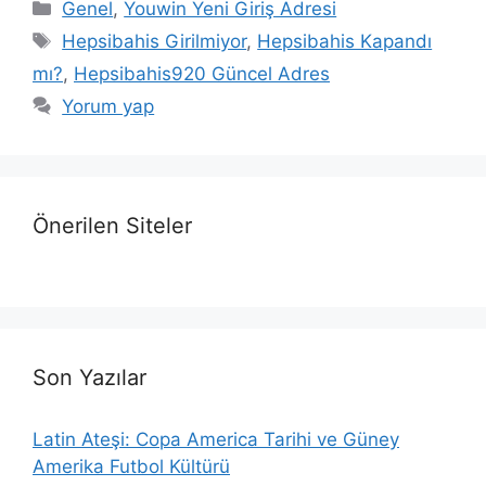
Kategoriler
Genel
,
Youwin Yeni Giriş Adresi
Etiketler
Hepsibahis Girilmiyor
,
Hepsibahis Kapandı
mı?
,
Hepsibahis920 Güncel Adres
Yorum yap
Önerilen Siteler
Son Yazılar
Latin Ateşi: Copa America Tarihi ve Güney
Amerika Futbol Kültürü