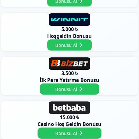
Bonusu Al
5.000 ₺
Hoşgeldin Bonusu
Bonusu Al
3.500 ₺
İlk Para Yatırma Bonusu
Bonusu Al
15.000 ₺
Casino Hoş Geldin Bonusu
Bonusu Al