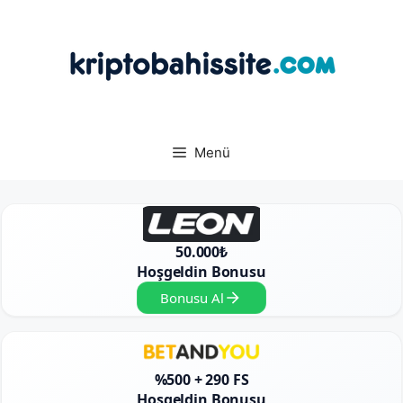
İçeriğe
atla
Menü
50.000₺
Hoşgeldin Bonusu
Bonusu Al
%500 + 290 FS
Hoşgeldin Bonusu