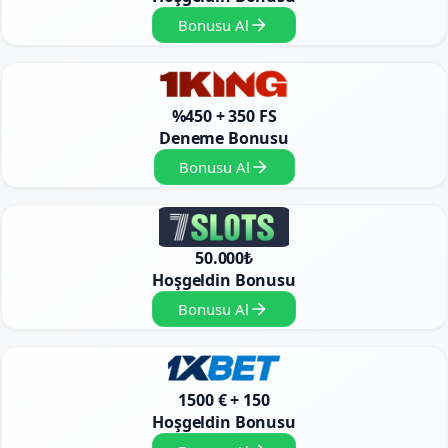
Bonusu Al
%450 + 350 FS
Deneme Bonusu
Bonusu Al
50.000₺
Hoşgeldin Bonusu
Bonusu Al
1500 € + 150
Hoşgeldin Bonusu