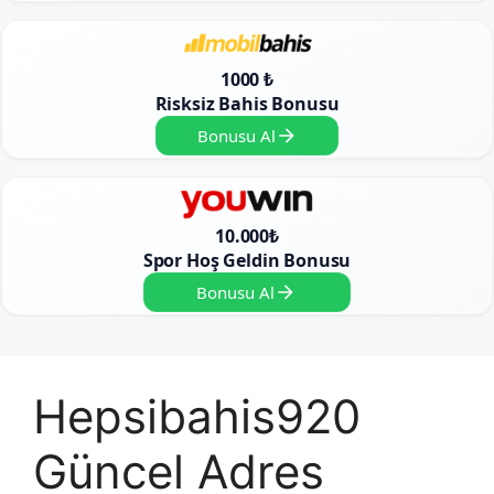
1000 ₺
Risksiz Bahis Bonusu
Bonusu Al
10.000₺
Spor Hoş Geldin Bonusu
Bonusu Al
Hepsibahis920
Güncel Adres