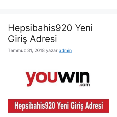
Hepsibahis920 Yeni
Giriş Adresi
Temmuz 31, 2018
yazar
admin