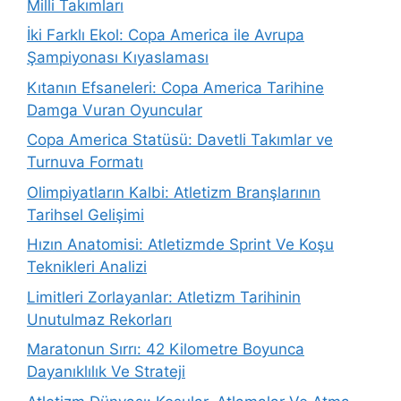
Milli Takımları
İki Farklı Ekol: Copa America ile Avrupa
Şampiyonası Kıyaslaması
Kıtanın Efsaneleri: Copa America Tarihine
Damga Vuran Oyuncular
Copa America Statüsü: Davetli Takımlar ve
Turnuva Formatı
Olimpiyatların Kalbi: Atletizm Branşlarının
Tarihsel Gelişimi
Hızın Anatomisi: Atletizmde Sprint Ve Koşu
Teknikleri Analizi
Limitleri Zorlayanlar: Atletizm Tarihinin
Unutulmaz Rekorları
Maratonun Sırrı: 42 Kilometre Boyunca
Dayanıklılık Ve Strateji