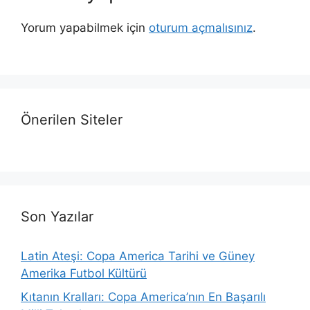
Yorum yapabilmek için
oturum açmalısınız
.
Önerilen Siteler
Son Yazılar
Latin Ateşi: Copa America Tarihi ve Güney
Amerika Futbol Kültürü
Kıtanın Kralları: Copa America’nın En Başarılı