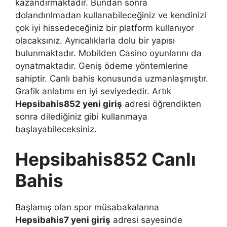
kazandırmaktadır. Bundan sonra
dolandırılmadan kullanabileceğiniz ve kendinizi
çok iyi hissedeceğiniz bir platform kullanıyor
olacaksınız. Ayrıcalıklarla dolu bir yapısı
bulunmaktadır. Mobilden Casino oyunlarını da
oynatmaktadır. Geniş ödeme yöntemlerine
sahiptir. Canlı bahis konusunda uzmanlaşmıştır.
Grafik anlatımı en iyi seviyededir. Artık
Hepsibahis852 yeni giriş
adresi öğrendikten
sonra dilediğiniz gibi kullanmaya
başlayabileceksiniz.
Hepsibahis852 Canlı
Bahis
Başlamış olan spor müsabakalarına
Hepsibahis7 yeni giriş
adresi sayesinde