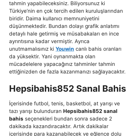
tahmin yapabileceksiniz. Biliyorsunuz ki
Türkiye’nin en çok tercih edilen kuruluşlarından
biridir. Daima kullanıcı memnuniyetini
düşünmektedir. Bundan dolayı grafik anlatımı
detaylı hale getirmiş ve müsabakaları en ince
ayrıntısına kadar vermiştir. Ayrıca
unutmamalısınız ki
Youwin
canlı bahis oranları
da yüksektir. Yani oynanmakta olan
mücadelelere yapacağınız tahminler tahmin
ettiğinizden de fazla kazanmanızı sağlayacaktır.
Hepsibahis852 Sanal Bahis
İçerisinde futbol, tenis, basketbol, at yarışı ve
tazı yarışı bulunduran
Hepsibahis852 sanal
bahis
seçenekleri bundan sonra sadece 2
dakikada kazandıracaktır. Artık dakikalar
içerisinde para kazanabilecek ve eğlence dolu