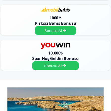
1000 ₺
Risksiz Bahis Bonusu
Bonusu Al
10.000₺
Spor Hoş Geldin Bonusu
Bonusu Al