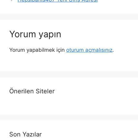
Yorum yapın
Yorum yapabilmek için
oturum açmalısınız
.
Önerilen Siteler
Son Yazılar