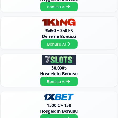
Bonusu Al
%450 + 350 FS
Deneme Bonusu
Bonusu Al
50.000₺
Hoşgeldin Bonusu
Bonusu Al
1500 € + 150
Hoşgeldin Bonusu