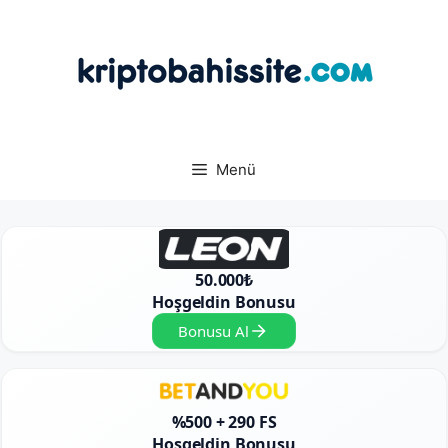
İçeriğe
atla
Menü
50.000₺
Hoşgeldin Bonusu
Bonusu Al
%500 + 290 FS
Hoşgeldin Bonusu