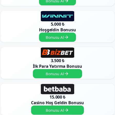
Bonusu Al
5.000 ₺
Hoşgeldin Bonusu
Bonusu Al
3.500 ₺
İlk Para Yatırma Bonusu
Bonusu Al
15.000 ₺
Casino Hoş Geldin Bonusu
Bonusu Al