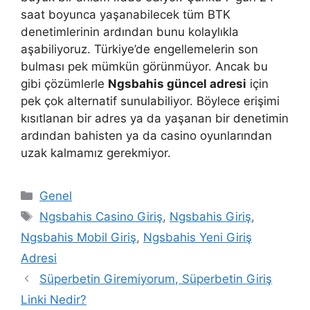
saat boyunca yaşanabilecek tüm BTK
denetimlerinin ardından bunu kolaylıkla
aşabiliyoruz. Türkiye’de engellemelerin son
bulması pek mümkün görünmüyor. Ancak bu
gibi çözümlerle
Ngsbahis güncel adresi
için
pek çok alternatif sunulabiliyor. Böylece erişimi
kısıtlanan bir adres ya da yaşanan bir denetimin
ardından bahisten ya da casino oyunlarından
uzak kalmamız gerekmiyor.
Kategoriler
Genel
Etiketler
Ngsbahis Casino Giriş
,
Ngsbahis Giriş
,
Ngsbahis Mobil Giriş
,
Ngsbahis Yeni Giriş
Adresi
Süperbetin Giremiyorum, Süperbetin Giriş
Linki Nedir?