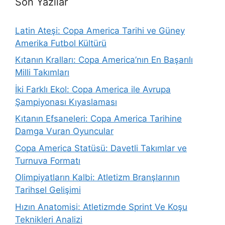
Son Yazılar
Latin Ateşi: Copa America Tarihi ve Güney
Amerika Futbol Kültürü
Kıtanın Kralları: Copa America’nın En Başarılı
Milli Takımları
İki Farklı Ekol: Copa America ile Avrupa
Şampiyonası Kıyaslaması
Kıtanın Efsaneleri: Copa America Tarihine
Damga Vuran Oyuncular
Copa America Statüsü: Davetli Takımlar ve
Turnuva Formatı
Olimpiyatların Kalbi: Atletizm Branşlarının
Tarihsel Gelişimi
Hızın Anatomisi: Atletizmde Sprint Ve Koşu
Teknikleri Analizi