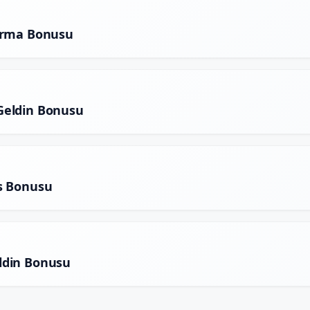
tırma Bonusu
Geldin Bonusu
is Bonusu
ldin Bonusu