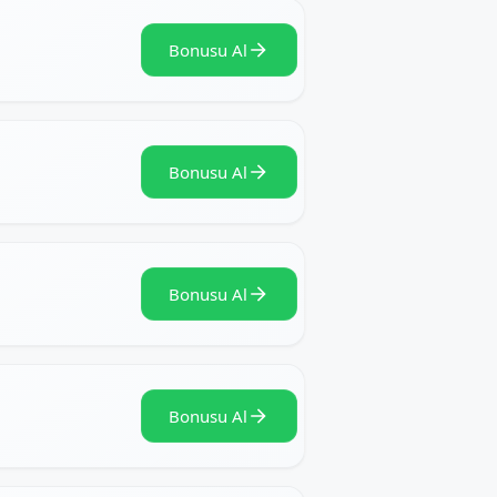
Bonusu Al
Bonusu Al
Bonusu Al
Bonusu Al