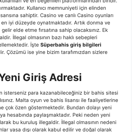
ullanılan ve en beğenilen platformlarından biridir.
maktadır. Kullanıcı memnuniyeti için elinden
sansına sahiptir. Casino ve canlı Casino oyunları
i en iyi düzeyde oynatmaktadır. Artık donma ve
gelir elde etme fırsatına sahip olacaksınız. Ek
ldir. İllegal olmasının bazı haklı sebepleri
llemektedir. İşte
Süperbahis giriş bilgileri
ir. Çözümü ise yine bizim tarafımızdan sizlere
eni Giriş Adresi
sterseniz para kazanabileceğiniz bir bahis sitesi
sınız. Malta oyun ve bahis lisansı ile faaliyetlerine
ne çok özen göstermektedir. Bundan dolayı yeni
ya hesabında paylaşmaktadır. Peki neden yeni
arak bu kuruluş illegaldir. İllegal olmasının nedeni
nlar yasa dışı olarak kabul edilir ve doğal olarak