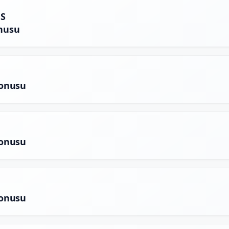
FS
nusu
Bonusu
Bonusu
Bonusu