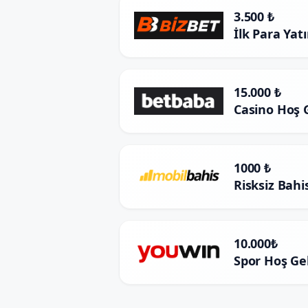
3.500 ₺
İlk Para Ya
15.000 ₺
Casino Hoş 
1000 ₺
Risksiz Bah
10.000₺
Spor Hoş Ge