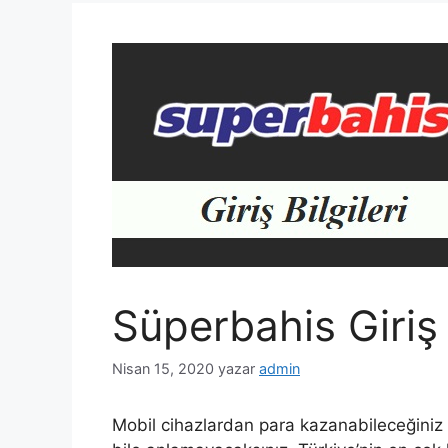
Süperbahis Giriş B
Nisan 15, 2020
yazar
admin
Mobil cihazlardan para kazanabileceğiniz