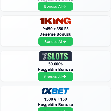
Bonusu Al
%450 + 350 FS
Deneme Bonusu
Bonusu Al
50.000₺
Hoşgeldin Bonusu
Bonusu Al
1500 € + 150
Hoşgeldin Bonusu