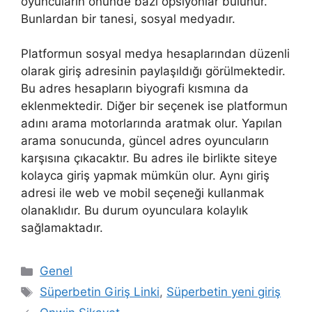
oyuncuların önünde bazı opsiyonlar bulunur.
Bunlardan bir tanesi, sosyal medyadır.
Platformun sosyal medya hesaplarından düzenli
olarak giriş adresinin paylaşıldığı görülmektedir.
Bu adres hesapların biyografi kısmına da
eklenmektedir. Diğer bir seçenek ise platformun
adını arama motorlarında aratmak olur. Yapılan
arama sonucunda, güncel adres oyuncuların
karşısına çıkacaktır. Bu adres ile birlikte siteye
kolayca giriş yapmak mümkün olur. Aynı giriş
adresi ile web ve mobil seçeneği kullanmak
olanaklıdır. Bu durum oyunculara kolaylık
sağlamaktadır.
Kategoriler
Genel
Etiketler
Süperbetin Giriş Linki
,
Süperbetin yeni giriş