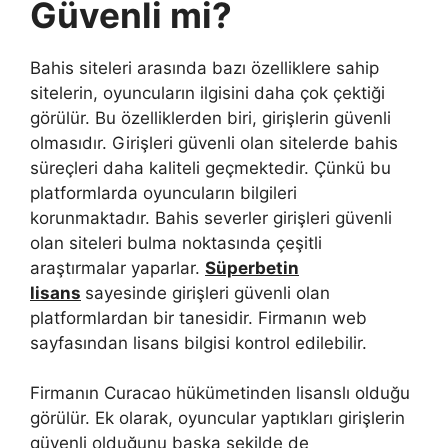
Güvenli mi?
Bahis siteleri arasında bazı özelliklere sahip
sitelerin, oyuncuların ilgisini daha çok çektiği
görülür. Bu özelliklerden biri, girişlerin güvenli
olmasıdır. Girişleri güvenli olan sitelerde bahis
süreçleri daha kaliteli geçmektedir. Çünkü bu
platformlarda oyuncuların bilgileri
korunmaktadır. Bahis severler girişleri güvenli
olan siteleri bulma noktasında çeşitli
araştırmalar yaparlar.
Süperbetin
lisans
sayesinde girişleri güvenli olan
platformlardan bir tanesidir. Firmanın web
sayfasından lisans bilgisi kontrol edilebilir.
Firmanın Curacao hükümetinden lisanslı olduğu
görülür. Ek olarak, oyuncular yaptıkları girişlerin
güvenli olduğunu başka şekilde de