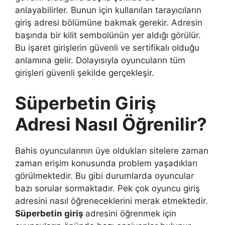
anlayabilirler. Bunun için kullanılan tarayıcıların
giriş adresi bölümüne bakmak gerekir. Adresin
başında bir kilit sembolünün yer aldığı görülür.
Bu işaret girişlerin güvenli ve sertifikalı olduğu
anlamına gelir. Dolayısıyla oyuncuların tüm
girişleri güvenli şekilde gerçekleşir.
Süperbetin Giriş
Adresi Nasıl Öğrenilir?
Bahis oyuncularının üye oldukları sitelere zaman
zaman erişim konusunda problem yaşadıkları
görülmektedir. Bu gibi durumlarda oyuncular
bazı sorular sormaktadır. Pek çok oyuncu giriş
adresini nasıl öğreneceklerini merak etmektedir.
Süperbetin giriş
adresini öğrenmek için