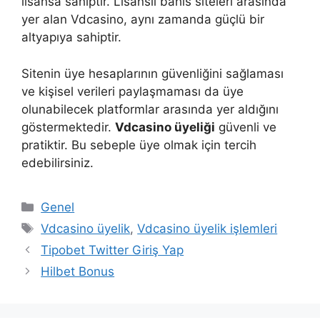
lisansa sahiptir. Lisanslı bahis siteleri arasında
yer alan Vdcasino, aynı zamanda güçlü bir
altyapıya sahiptir.
Sitenin üye hesaplarının güvenliğini sağlaması
ve kişisel verileri paylaşmaması da üye
olunabilecek platformlar arasında yer aldığını
göstermektedir.
Vdcasino üyeliği
güvenli ve
pratiktir. Bu sebeple üye olmak için tercih
edebilirsiniz.
Kategoriler
Genel
Etiketler
Vdcasino üyelik
,
Vdcasino üyelik işlemleri
Tipobet Twitter Giriş Yap
Hilbet Bonus