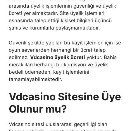
arasında üyelik işlemlerinin güvenliği ve üyelik
ücreti yer almaktadır. Site üyelik işlemleri
esnasında talep ettiği kişisel bilgileri üçüncü
şahıs ve kurumlarla paylaşmamaktadır.
Güvenli şekilde yapılan bu kayıt işlemleri için ise
oyun severlerden herhangi bir ücret talep
edilmez.
Vdcasino üyelik ücreti
yoktur. Bahis
meraklıları herhangi bir komisyon ve üyelik
bedeli ödemeden, kayıt işlemlerini
tamamlayabilmektedir.
Vdcasino Sitesine Üye
Olunur mu?
Vdcasino sitesi uluslararası geçerliliği olan