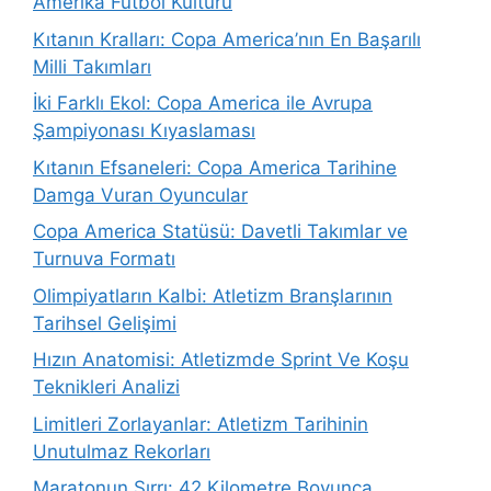
Amerika Futbol Kültürü
Kıtanın Kralları: Copa America’nın En Başarılı
Milli Takımları
İki Farklı Ekol: Copa America ile Avrupa
Şampiyonası Kıyaslaması
Kıtanın Efsaneleri: Copa America Tarihine
Damga Vuran Oyuncular
Copa America Statüsü: Davetli Takımlar ve
Turnuva Formatı
Olimpiyatların Kalbi: Atletizm Branşlarının
Tarihsel Gelişimi
Hızın Anatomisi: Atletizmde Sprint Ve Koşu
Teknikleri Analizi
Limitleri Zorlayanlar: Atletizm Tarihinin
Unutulmaz Rekorları
Maratonun Sırrı: 42 Kilometre Boyunca