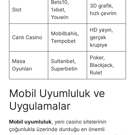
Bets10,
3D grafik,
Slot
1xbet,
hızlı çevrim
Youwin
HD yayın,
Mobilbahis,
Canlı Casino
gerçek
Tempobet
krupiye
Poker,
Masa
Sultanbet,
Blackjack,
Oyunları
Superbetin
Rulet
Mobil Uyumluluk ve
Uygulamalar
Mobil uyumluluk
, yeni casino sitelerinin
çoğunlukla üzerinde durduğu en önemli