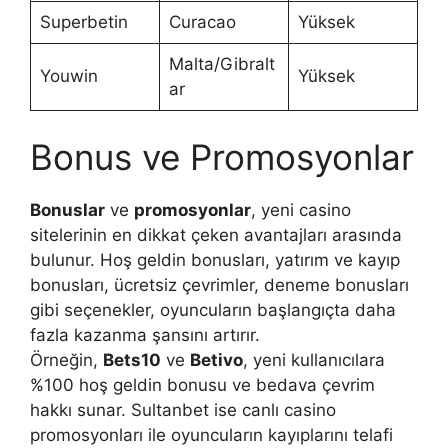
Superbetin
Curacao
Yüksek
Malta/Gibralt
Youwin
Yüksek
ar
Bonus ve Promosyonlar
Bonuslar
ve
promosyonlar
, yeni casino
sitelerinin en dikkat çeken avantajları arasında
bulunur. Hoş geldin bonusları, yatırım ve kayıp
bonusları, ücretsiz çevrimler, deneme bonusları
gibi seçenekler, oyuncuların başlangıçta daha
fazla kazanma şansını artırır.
Örneğin,
Bets10
ve
Betivo
, yeni kullanıcılara
%100 hoş geldin bonusu ve bedava çevrim
hakkı sunar. Sultanbet ise canlı casino
promosyonları ile oyuncuların kayıplarını telafi