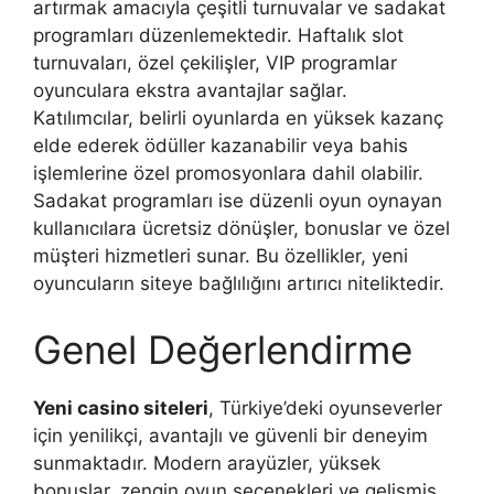
artırmak amacıyla çeşitli turnuvalar ve sadakat
programları düzenlemektedir. Haftalık slot
turnuvaları, özel çekilişler, VIP programlar
oyunculara ekstra avantajlar sağlar.
Katılımcılar, belirli oyunlarda en yüksek kazanç
elde ederek ödüller kazanabilir veya bahis
işlemlerine özel promosyonlara dahil olabilir.
Sadakat programları ise düzenli oyun oynayan
kullanıcılara ücretsiz dönüşler, bonuslar ve özel
müşteri hizmetleri sunar. Bu özellikler, yeni
oyuncuların siteye bağlılığını artırıcı niteliktedir.
Genel Değerlendirme
Yeni casino siteleri
, Türkiye’deki oyunseverler
için yenilikçi, avantajlı ve güvenli bir deneyim
sunmaktadır. Modern arayüzler, yüksek
bonuslar, zengin oyun seçenekleri ve gelişmiş