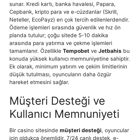
sunar. Kredi kartı, banka havalesi, Papara,
Cepbank, kripto para ve e-cüzdanlar (Skrill,
Neteller, EcoPayz) en çok tercih edilenlerdendir.
Ödeme işlemleri sırasında güvenlik ve hız ön
planda tutulur; çoğu sitede 5-10 dakika
arasında para yatırma ve çekme işlemleri
tamamlanır. Özellikle
Tempobet
ve
Jetbahis
bu
konuda yüksek kullanıcı memnuniyetine sahiptir.
Ek olarak, minimum yatırım ve çekim limitlerinin
düşük tutulması, oyuncuların daha özgür
hareket etmesini sağlar.
Müşteri Desteği ve
Kullanıcı Memnuniyeti
Bir casino sitesinde
müşteri desteği
, oyuncular
için oldukça önemlidir. 7/24 canlı destek, e-