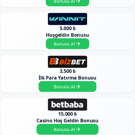
Bonusu Al
5.000 ₺
Hoşgeldin Bonusu
Bonusu Al
3.500 ₺
İlk Para Yatırma Bonusu
Bonusu Al
15.000 ₺
Casino Hoş Geldin Bonusu
Bonusu Al