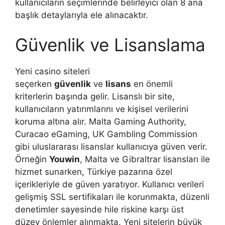
kullanıcıların seçimlerinde belirleyici olan 8 ana
başlık detaylarıyla ele alınacaktır.
Güvenlik ve Lisanslama
Yeni casino siteleri
seçerken
güvenlik
ve
lisans
en önemli
kriterlerin başında gelir. Lisanslı bir site,
kullanıcıların yatırımlarını ve kişisel verilerini
koruma altına alır. Malta Gaming Authority,
Curacao eGaming, UK Gambling Commission
gibi uluslararası lisanslar kullanıcıya güven verir.
Örneğin
Youwin
, Malta ve Gibraltrar lisansları ile
hizmet sunarken, Türkiye pazarına özel
içerikleriyle de güven yaratıyor. Kullanıcı verileri
gelişmiş SSL sertifikaları ile korunmakta, düzenli
denetimler sayesinde hile riskine karşı üst
düzey önlemler alınmakta. Yeni sitelerin büyük