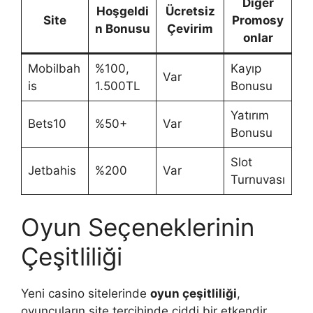
Diğer
Hoşgeldi
Ücretsiz
Site
Promosy
n Bonusu
Çevirim
onlar
Mobilbah
%100,
Kayıp
Var
is
1.500TL
Bonusu
Yatırım
Bets10
%50+
Var
Bonusu
Slot
Jetbahis
%200
Var
Turnuvası
Oyun Seçeneklerinin
Çeşitliliği
Yeni casino sitelerinde
oyun çeşitliliği
,
oyuncuların site tercihinde ciddi bir etkendir.