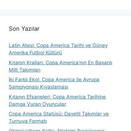
Son Yazılar
Latin Ateşi: Copa America Tarihi ve Güney
Amerika Futbol Kültürü
Kıtanın Kralları: Copa America’nın En Başarılı
Milli Takımları
İki Farklı Ekol: Copa America ile Avrupa
Şampiyonası Kıyaslaması
Kıtanın Efsaneleri: Copa America Tarihine
Damga Vuran Oyuncular
Copa America Statüsü: Davetli Takımlar ve
Turnuva Formatı
Olimpiyatların Kalbi: Atletizm Branşlarının