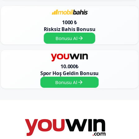
1000 ₺
Risksiz Bahis Bonusu
Bonusu Al
10.000₺
Spor Hoş Geldin Bonusu
Bonusu Al