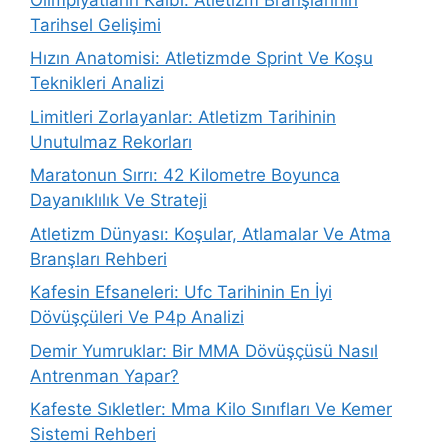
Tarihsel Gelişimi
Hızın Anatomisi: Atletizmde Sprint Ve Koşu
Teknikleri Analizi
Limitleri Zorlayanlar: Atletizm Tarihinin
Unutulmaz Rekorları
Maratonun Sırrı: 42 Kilometre Boyunca
Dayanıklılık Ve Strateji
Atletizm Dünyası: Koşular, Atlamalar Ve Atma
Branşları Rehberi
Kafesin Efsaneleri: Ufc Tarihinin En İyi
Dövüşçüleri Ve P4p Analizi
Demir Yumruklar: Bir MMA Dövüşçüsü Nasıl
Antrenman Yapar?
Kafeste Sıkletler: Mma Kilo Sınıfları Ve Kemer
Sistemi Rehberi