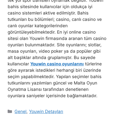
tek yol spor bahisleri oynamak değildir. Youwin
bahis sitesinde kullanıcılar için oldukça iyi
casino sistemleri aktive edilmiştir. Bahis
tutkunları bu bölümleri; casino, canlı casino ve
canlı oyunlar kategorilerinden
görüntüleyebilmektedir. En iyi online casino
sitesi olan Youwin firmasında aranan tüm casino
oyunları bulunmaktadır. Site oyunlarını; slotlar,
masa oyunları, video poker ya da popüler gibi
alt başlıklar altında gruplamıştır. Bu sayede
kullanıcılar
Youwin casino oyunlarını
türlerine
göre ayırarak istedikleri herhangi biri üzerinde
seçim yapabilmektedir. Yapılan seçimler bahis
tutkunlarını yazılımları güncel ve Malta Oyun
Oynatma Lisansı tarafından denetlenen
oyunlara saniyeler içerisinde bağlamaktadır.
Kategoriler
Genel
,
Youwin Detayları