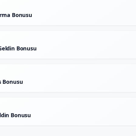
tırma Bonusu
Geldin Bonusu
is Bonusu
ldin Bonusu