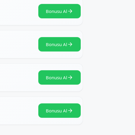
Bonusu Al
Bonusu Al
Bonusu Al
Bonusu Al