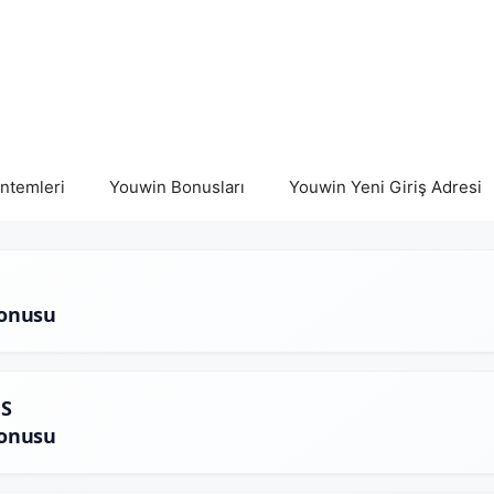
ntemleri
Youwin Bonusları
Youwin Yeni Giriş Adresi
Bonusu
FS
Bonusu