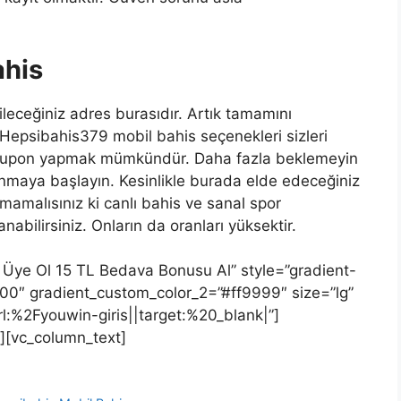
ahis
leceğiniz adres burasıdır. Artık tamamını
i Hepsibahis379 mobil bahis seçenekleri sizleri
un kupon yapmak mümkündür. Daha fazla beklemeyin
nmaya başlayın. Kesinlikle burada elde edeceğiniz
mamalısınız ki canlı bahis ve sanal spor
nabilirsiniz. Onların da oranları yüksektir.
 Üye Ol 15 TL Bedava Bonusu Al” style=”gradient-
0″ gradient_custom_color_2=”#ff9999″ size=”lg”
rl:%2Fyouwin-giris||target:%20_blank|”]
][vc_column_text]