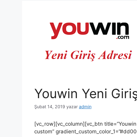
Youwin Yeni Giri
Şubat 14, 2019
yazar
admin
[vc_row][vc_column][vc_btn title=”Youwin
custom” gradient_custom_color_1=”#dd000