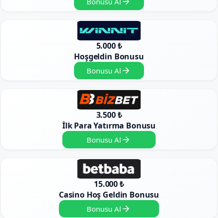
Bonusu Al
5.000 ₺
Hoşgeldin Bonusu
Bonusu Al
3.500 ₺
İlk Para Yatırma Bonusu
Bonusu Al
15.000 ₺
Casino Hoş Geldin Bonusu
Bonusu Al