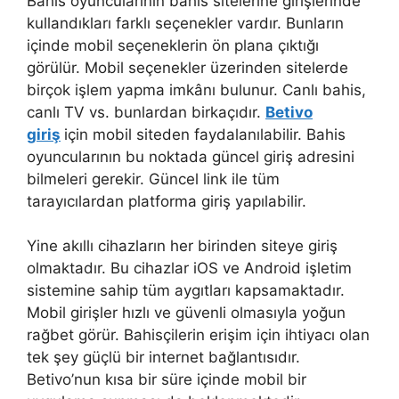
Bahis oyuncularının bahis sitelerine girişlerinde
kullandıkları farklı seçenekler vardır. Bunların
içinde mobil seçeneklerin ön plana çıktığı
görülür. Mobil seçenekler üzerinden sitelerde
birçok işlem yapma imkânı bulunur. Canlı bahis,
canlı TV vs. bunlardan birkaçıdır.
Betivo
giriş
için mobil siteden faydalanılabilir. Bahis
oyuncularının bu noktada güncel giriş adresini
bilmeleri gerekir. Güncel link ile tüm
tarayıcılardan platforma giriş yapılabilir.
Yine akıllı cihazların her birinden siteye giriş
olmaktadır. Bu cihazlar iOS ve Android işletim
sistemine sahip tüm aygıtları kapsamaktadır.
Mobil girişler hızlı ve güvenli olmasıyla yoğun
rağbet görür. Bahisçilerin erişim için ihtiyacı olan
tek şey güçlü bir internet bağlantısıdır.
Betivo’nun kısa bir süre içinde mobil bir