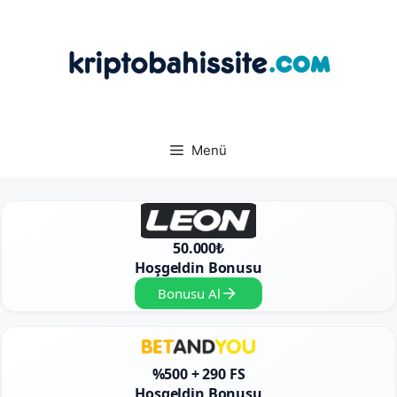
İçeriğe
atla
Menü
50.000₺
Hoşgeldin Bonusu
Bonusu Al
%500 + 290 FS
Hoşgeldin Bonusu