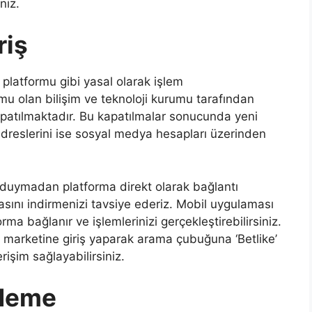
niz.
riş
 platformu gibi yasal olarak işlem
u olan bilişim ve teknoloji kurumu tarafından
patılmaktadır. Bu kapatılmalar sonucunda yeni
dreslerini ise sosyal medya hesapları üzerinden
m duymadan platforma direkt olarak bağlantı
asını indirmenizi tavsiye ederiz. Mobil uygulaması
orma bağlanır ve işlemlerinizi gerçekleştirebilirsiniz.
 marketine giriş yaparak arama çubuğuna ‘Betlike’
şim sağlayabilirsiniz.
Ödeme