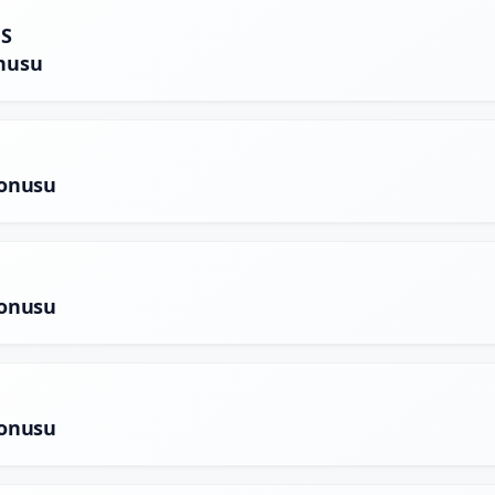
FS
nusu
Bonusu
Bonusu
Bonusu