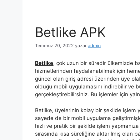
Betlike APK
Temmuz 20, 2022
yazar
admin
Betlike
, çok uzun bir süredir ülkemizde ba
hizmetlerinden faydalanabilmek için hemen B
güncel olan giriş adresi üzerinden üye ola
olduğu mobil uygulamasını indirebilir ve b
gerçekleştirebilirsiniz. Bu işlemler için yal
Betlike, üyelerinin kolay bir şekilde işlem
sayede de bir mobil uygulama geliştirmişl
hızlı ve pratik bir şekilde işlem yapmanız
sırasında kısa süreliğine aktarılmış olan 