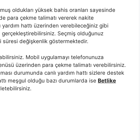
nmuş oldukları yüksek bahis oranları sayesinde
de para çekme talimatı vererek nakite
lı yardım hattı üzerinden verebileceğiniz gibi
 gerçekleştirebilirsiniz. Seçmiş olduğunuz
i süresi değişkenlik göstermektedir.
bilirsiniz. Mobil uygulamayı telefonunuza
üsü üzerinden para çekme talimatı verebilirsiniz.
luşması durumunda canlı yardım hattı sizlere destek
hattı meşgul olduğu bazı durumlarda ise
Betlike
etebilirsiniz.