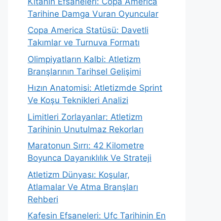
Kıtanın Efsaneleri: Copa America
Tarihine Damga Vuran Oyuncular
Copa America Statüsü: Davetli
Takımlar ve Turnuva Formatı
Olimpiyatların Kalbi: Atletizm
Branşlarının Tarihsel Gelişimi
Hızın Anatomisi: Atletizmde Sprint
Ve Koşu Teknikleri Analizi
Limitleri Zorlayanlar: Atletizm
Tarihinin Unutulmaz Rekorları
Maratonun Sırrı: 42 Kilometre
Boyunca Dayanıklılık Ve Strateji
Atletizm Dünyası: Koşular,
Atlamalar Ve Atma Branşları
Rehberi
Kafesin Efsaneleri: Ufc Tarihinin En