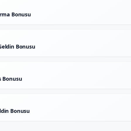
tırma Bonusu
Geldin Bonusu
is Bonusu
ldin Bonusu