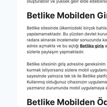
oluşturabilir ve yüksek gelir elde edebilirsi
Betlike Mobilden Gi
Betlike sitesinde ülkemizdeki birçok bahis
yapılamamaktadır. Bu yüzden devlet kurum
radara alınarak incelemeler sonucunda ka
adres açmakta ve bu açtığı
Betlike giriş
a
sizlerle paylaşım yapmaktadır.
Betlike sitesinin giriş adresine gereksini
kurmak istiyorsanız sizlere mobil uygulam
sayesinde yalnızca tek tık ile Betlike platf
Kullanmış olduğunuz cihazınızın uygulama
yazmanız durumunda mobil uygulamaya eri
Betlike Mobilden 