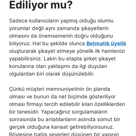
Ediliyor mu?
Sadece kullanıcıların yapmış olduğu olumlu
yorumlar değil aynı zamanda şikayetlerin
olmasını da önemsemenin doğru olduğunu
biliyoruz. Hal bu şekilde olunca
Betmatik üyelik
oluşturarak şikayet etmeye yönelik ilk hamlenizi
yapabilirsiniz. Lakin bu etapta şirket şikayet
konularına olan yaklaşımı da ilgi duyulan
olgulardan biri olarak düşünülebilir.
Çünkü müşteri memnuniyetinin ön planda
olması ve bunun da net biçimde gösteriliyor
olması firmayı tercih edilebilir kılan özelliklerden
bir tanesidir. Yapacağınız sorgulamaların
sonrasında bu anlatılanların aslında somut bir
gerçek olduğuna kanaat getirebiliyorsunuz.
Böylesine bahis severleri düşünen bir yapının