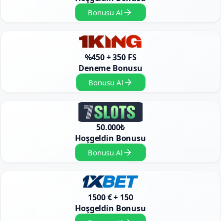
Bonusu Al
%450 + 350 FS
Deneme Bonusu
Bonusu Al
50.000₺
Hoşgeldin Bonusu
Bonusu Al
1500 € + 150
Hoşgeldin Bonusu