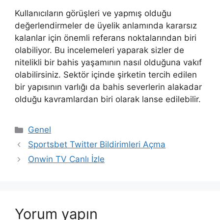
Kullanıcıların görüşleri ve yapmış olduğu
değerlendirmeler de üyelik anlamında kararsız
kalanlar için önemli referans noktalarından biri
olabiliyor. Bu incelemeleri yaparak sizler de
nitelikli bir bahis yaşamının nasıl olduğuna vakıf
olabilirsiniz. Sektör içinde şirketin tercih edilen
bir yapısının varlığı da bahis severlerin alakadar
olduğu kavramlardan biri olarak lanse edilebilir.
Kategoriler
Genel
Sportsbet Twitter Bildirimleri Açma
Onwin TV Canlı İzle
Yorum yapın