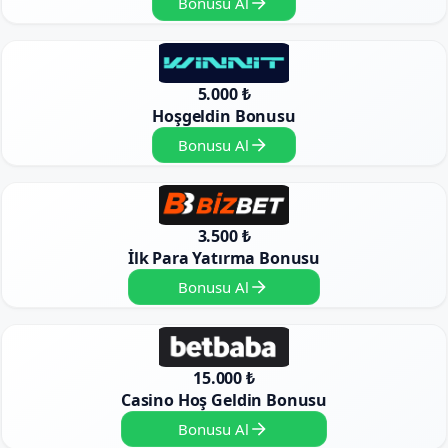
Bonusu Al
5.000 ₺
Hoşgeldin Bonusu
Bonusu Al
3.500 ₺
İlk Para Yatırma Bonusu
Bonusu Al
15.000 ₺
Casino Hoş Geldin Bonusu
Bonusu Al