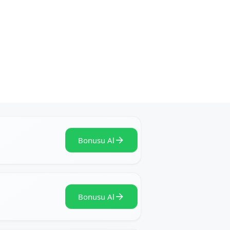
Bonusu Al
Bonusu Al