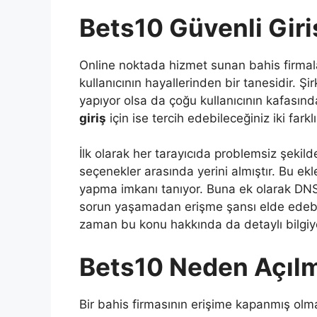
Bets10 Güvenli Giri
Online noktada hizmet sunan bahis firmal
kullanıcının hayallerinden bir tanesidir. Şi
yapıyor olsa da çoğu kullanıcının kafasında
giriş
için ise tercih edebileceğiniz iki far
İlk olarak her tarayıcıda problemsiz şekild
seçenekler arasında yerini almıştır. Bu ekle
yapma imkanı tanıyor. Buna ek olarak DNS 
sorun yaşamadan erişme şansı elde edebili
zaman bu konu hakkında da detaylı bilgiye
Bets10 Neden Açıl
Bir bahis firmasının erişime kapanmış olm