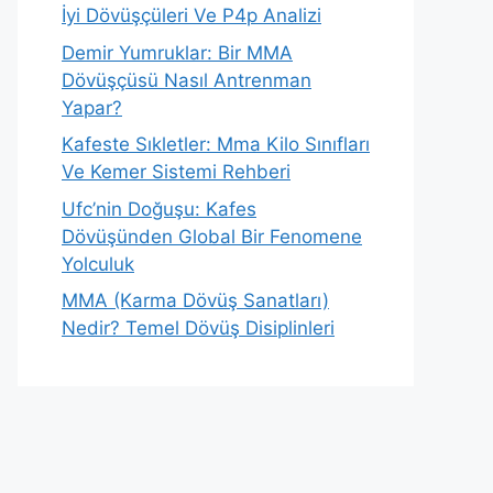
İyi Dövüşçüleri Ve P4p Analizi
Demir Yumruklar: Bir MMA
Dövüşçüsü Nasıl Antrenman
Yapar?
Kafeste Sıkletler: Mma Kilo Sınıfları
Ve Kemer Sistemi Rehberi
Ufc’nin Doğuşu: Kafes
Dövüşünden Global Bir Fenomene
Yolculuk
MMA (Karma Dövüş Sanatları)
Nedir? Temel Dövüş Disiplinleri