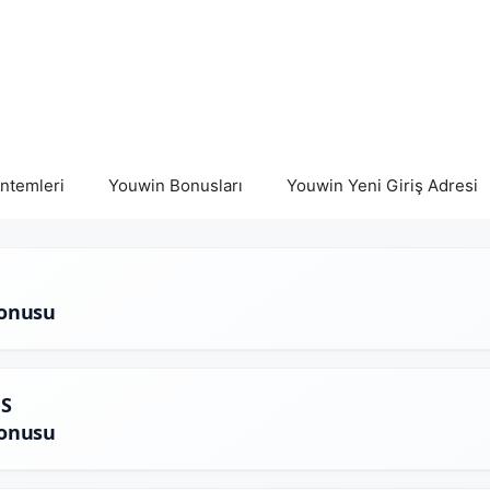
ntemleri
Youwin Bonusları
Youwin Yeni Giriş Adresi
Bonusu
FS
Bonusu