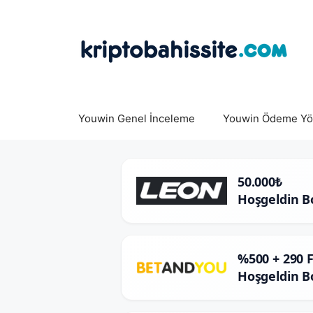
İçeriğe
atla
Youwin Genel İnceleme
Youwin Ödeme Yö
50.000₺
Hoşgeldin 
%500 + 290 
Hoşgeldin 