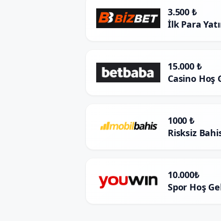
3.500 ₺
İlk Para Ya
15.000 ₺
Casino Hoş 
1000 ₺
Risksiz Bah
10.000₺
Spor Hoş Ge