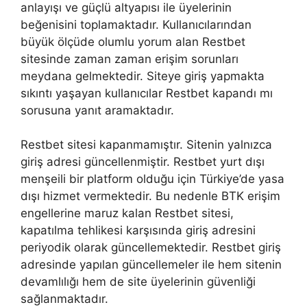
anlayışı ve güçlü altyapısı ile üyelerinin
beğenisini toplamaktadır. Kullanıcılarından
büyük ölçüde olumlu yorum alan Restbet
sitesinde zaman zaman erişim sorunları
meydana gelmektedir. Siteye giriş yapmakta
sıkıntı yaşayan kullanıcılar Restbet kapandı mı
sorusuna yanıt aramaktadır.
Restbet sitesi kapanmamıştır. Sitenin yalnızca
giriş adresi güncellenmiştir. Restbet yurt dışı
menşeili bir platform olduğu için Türkiye’de yasa
dışı hizmet vermektedir. Bu nedenle BTK erişim
engellerine maruz kalan Restbet sitesi,
kapatılma tehlikesi karşısında giriş adresini
periyodik olarak güncellemektedir. Restbet giriş
adresinde yapılan güncellemeler ile hem sitenin
devamlılığı hem de site üyelerinin güvenliği
sağlanmaktadır.