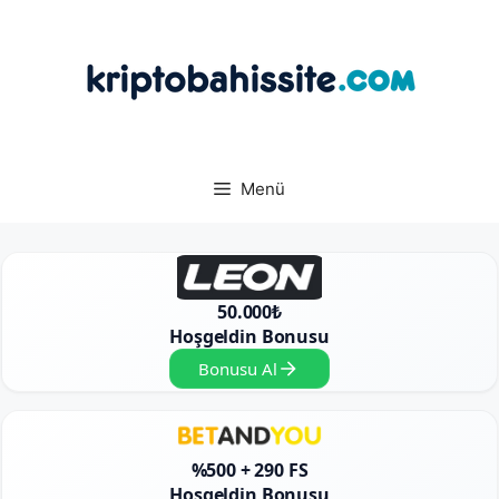
İçeriğe
atla
Menü
50.000₺
Hoşgeldin Bonusu
Bonusu Al
%500 + 290 FS
Hoşgeldin Bonusu