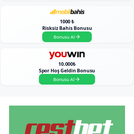
1000 ₺
Risksiz Bahis Bonusu
Bonusu Al
10.000₺
Spor Hoş Geldin Bonusu
Bonusu Al