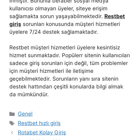
inmiştir. Bununla beraber sosyal medya
kullanıcısı olmayan üyeler, siteye erişim
sağlamakta sorun yaşayabilmektedir.
Restbet
giriş
sorunları konusunda müşteri hizmetleri
üyelere 7/24 destek sağlamaktadır.
Restbet müşteri hizmetleri üyelere kesintisiz
hizmet sunmaktadır. Popülerr sitenin kullanıcıları
sadece giriş sorunları için değil, tüm problemler
için müşteri hizmetleri ile iletişime
geçebilmektedir. Sorunların yanı sıra sitenin
destek hattından çeşitli konularda bilgi almak
da mümkündür.
Kategoriler
Genel
Etiketler
Restbet hızlı giriş
Rotabet Kolay Giriş