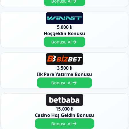
Bonusu Al
5.000 ₺
Hoşgeldin Bonusu
Bonusu Al
3.500 ₺
İlk Para Yatırma Bonusu
Bonusu Al
15.000 ₺
Casino Hoş Geldin Bonusu
Bonusu Al