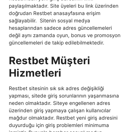
paylaşılmaktadır. Site üyeleri bu link üzerinden
doğrudan Restbet anasayfasına erişim
sağlayabilir. Sitenin sosyal medya
hesaplarından sadece adres güncellemeleri
değil aynı zamanda oyun, bonus ve promosyon
güncellemeleri de takip edilebilmektedir.
Restbet Müşteri
Hizmetleri
Restbet sitesinin sık sık adres değişikliği
yapması, sitede giriş sorunlarının yaşanmasına
neden olmaktadır. Siteye engellenen adres
üzerinden giriş yapmaya çalışan kullanıcılar
mağdur olmaktadır. Restbet yeni giriş adresini
duyurduğu için giriş problemleri minimuma