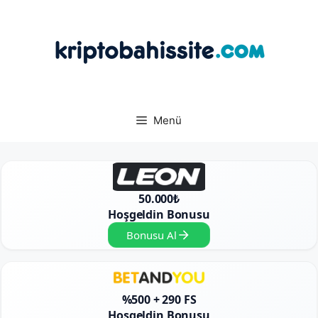
İçeriğe
atla
Menü
50.000₺
Hoşgeldin Bonusu
Bonusu Al
%500 + 290 FS
Hoşgeldin Bonusu