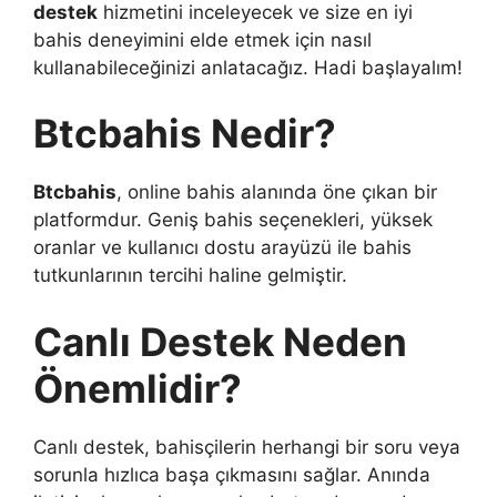
destek
hizmetini inceleyecek ve size en iyi
bahis deneyimini elde etmek için nasıl
kullanabileceğinizi anlatacağız. Hadi başlayalım!
Btcbahis Nedir?
Btcbahis
, online bahis alanında öne çıkan bir
platformdur. Geniş bahis seçenekleri, yüksek
oranlar ve kullanıcı dostu arayüzü ile bahis
tutkunlarının tercihi haline gelmiştir.
Canlı Destek Neden
Önemlidir?
Canlı destek, bahisçilerin herhangi bir soru veya
sorunla hızlıca başa çıkmasını sağlar. Anında