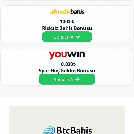
1000 ₺
Risksiz Bahis Bonusu
Bonusu Al
10.000₺
Spor Hoş Geldin Bonusu
Bonusu Al