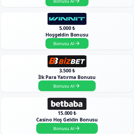
Bonusu Al
5.000 ₺
Hoşgeldin Bonusu
Bonusu Al
3.500 ₺
İlk Para Yatırma Bonusu
Bonusu Al
15.000 ₺
Casino Hoş Geldin Bonusu
Bonusu Al