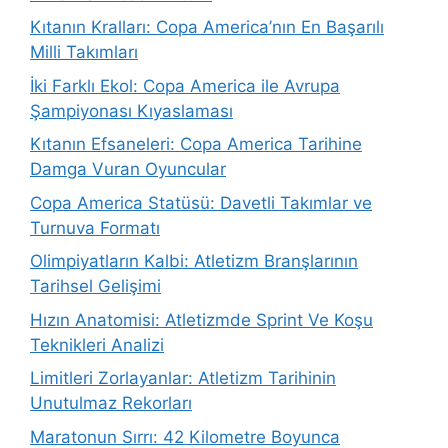
Kıtanın Kralları: Copa America’nın En Başarılı
Milli Takımları
İki Farklı Ekol: Copa America ile Avrupa
Şampiyonası Kıyaslaması
Kıtanın Efsaneleri: Copa America Tarihine
Damga Vuran Oyuncular
Copa America Statüsü: Davetli Takımlar ve
Turnuva Formatı
Olimpiyatların Kalbi: Atletizm Branşlarının
Tarihsel Gelişimi
Hızın Anatomisi: Atletizmde Sprint Ve Koşu
Teknikleri Analizi
Limitleri Zorlayanlar: Atletizm Tarihinin
Unutulmaz Rekorları
Maratonun Sırrı: 42 Kilometre Boyunca