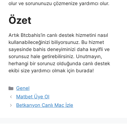
olur ve sorununuzu çözmenize yardımcı olur.
Özet
Artık Btcbahis’in canlı destek hizmetini nasıl
kullanabileceğinizi biliyorsunuz. Bu hizmet
sayesinde bahis deneyiminizi daha keyifli ve
sorunsuz hale getirebilirsiniz. Unutmayın,
herhangi bir sorunuz olduğunda canlı destek
ekibi size yardımcı olmak için burada!
Kategoriler
Genel
Matbet Üye Ol
Betkanyon Canlı Maç İzle