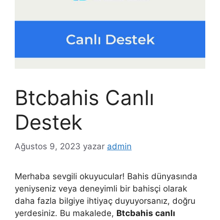
Btcbahis Canlı
Destek
Ağustos 9, 2023
yazar
admin
Merhaba sevgili okuyucular! Bahis dünyasında
yeniyseniz veya deneyimli bir bahisçi olarak
daha fazla bilgiye ihtiyaç duyuyorsanız, doğru
yerdesiniz. Bu makalede,
Btcbahis canlı