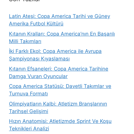
Latin Ateşi: Copa America Tarihi ve Güney
Amerika Futbol Kültürü
Kıtanın Kralları: Copa America’nın En Başarılı
Milli Takımları
İki Farklı Ekol: Copa America ile Avrupa
Şampiyonası Kıyaslaması
Kıtanın Efsaneleri: Copa America Tarihine
Damga Vuran Oyuncular
Copa America Statüsü: Davetli Takımlar ve
Turnuva Formatı
Olimpiyatların Kalbi: Atletizm Branşlarının
Tarihsel Gelişimi
Hızın Anatomisi: Atletizmde Sprint Ve Koşu
Teknikleri Analizi