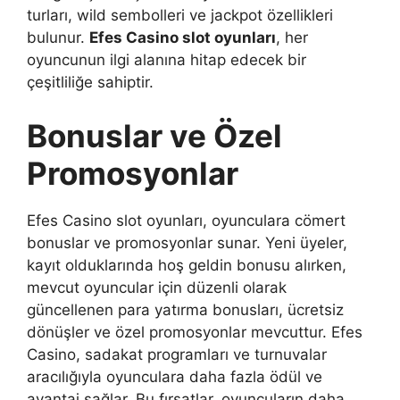
turları, wild sembolleri ve jackpot özellikleri
bulunur.
Efes Casino slot oyunları
, her
oyuncunun ilgi alanına hitap edecek bir
çeşitliliğe sahiptir.
Bonuslar ve Özel
Promosyonlar
Efes Casino slot oyunları, oyunculara cömert
bonuslar ve promosyonlar sunar. Yeni üyeler,
kayıt olduklarında hoş geldin bonusu alırken,
mevcut oyuncular için düzenli olarak
güncellenen para yatırma bonusları, ücretsiz
dönüşler ve özel promosyonlar mevcuttur. Efes
Casino, sadakat programları ve turnuvalar
aracılığıyla oyunculara daha fazla ödül ve
avantaj sağlar. Bu fırsatlar, oyuncuların daha