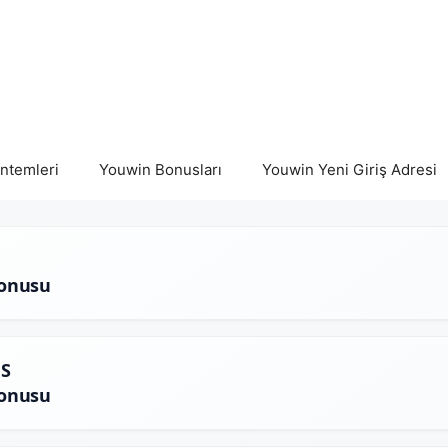
ntemleri
Youwin Bonusları
Youwin Yeni Giriş Adresi
Bonusu
FS
Bonusu