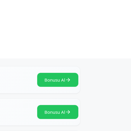
Bonusu Al
Bonusu Al