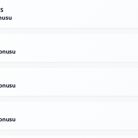
FS
nusu
Bonusu
Bonusu
Bonusu