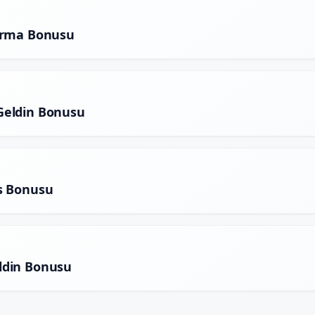
tırma Bonusu
Geldin Bonusu
is Bonusu
ldin Bonusu