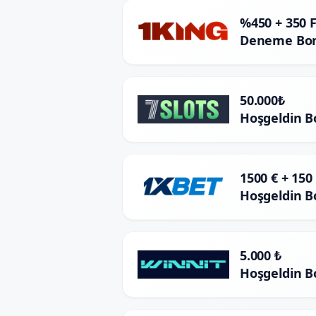
%450 + 350 
Deneme Bo
50.000₺
Hoşgeldin 
1500 € + 150
Hoşgeldin 
5.000 ₺
Hoşgeldin 