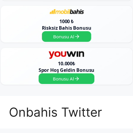
1000 ₺
Risksiz Bahis Bonusu
Bonusu Al
10.000₺
Spor Hoş Geldin Bonusu
Bonusu Al
Onbahis Twitter