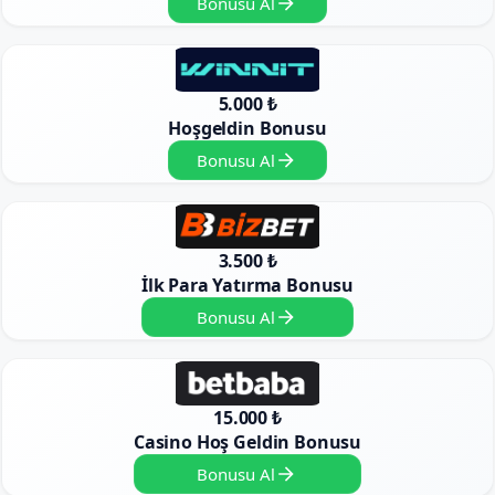
Bonusu Al
5.000 ₺
Hoşgeldin Bonusu
Bonusu Al
3.500 ₺
İlk Para Yatırma Bonusu
Bonusu Al
15.000 ₺
Casino Hoş Geldin Bonusu
Bonusu Al