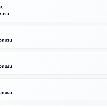
FS
nusu
Bonusu
Bonusu
Bonusu