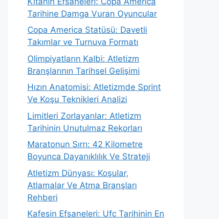
Kıtanın Efsaneleri: Copa America
Tarihine Damga Vuran Oyuncular
Copa America Statüsü: Davetli
Takımlar ve Turnuva Formatı
Olimpiyatların Kalbi: Atletizm
Branşlarının Tarihsel Gelişimi
Hızın Anatomisi: Atletizmde Sprint
Ve Koşu Teknikleri Analizi
Limitleri Zorlayanlar: Atletizm
Tarihinin Unutulmaz Rekorları
Maratonun Sırrı: 42 Kilometre
Boyunca Dayanıklılık Ve Strateji
Atletizm Dünyası: Koşular,
Atlamalar Ve Atma Branşları
Rehberi
Kafesin Efsaneleri: Ufc Tarihinin En