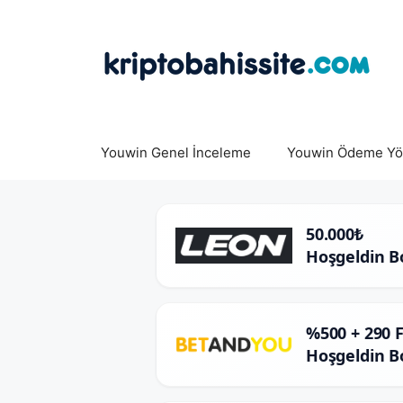
İçeriğe
atla
Youwin Genel İnceleme
Youwin Ödeme Yö
50.000₺
Hoşgeldin 
%500 + 290 
Hoşgeldin 