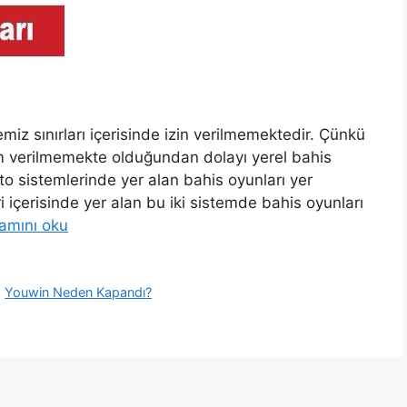
emiz sınırları içerisinde izin verilmemektedir. Çünkü
m verilmemekte olduğundan dolayı yerel bahis
toto sistemlerinde yer alan bahis oyunları yer
 içerisinde yer alan bu iki sistemde bahis oyunları
amını oku
,
Youwin Neden Kapandı?