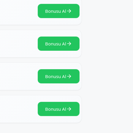
Bonusu Al
Bonusu Al
Bonusu Al
Bonusu Al