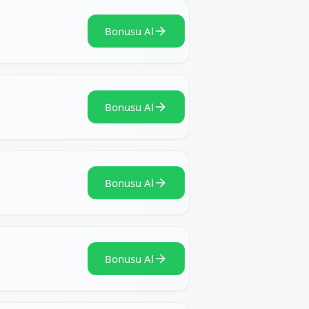
Bonusu Al
Bonusu Al
Bonusu Al
Bonusu Al