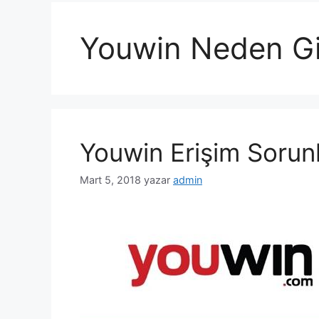
Youwin Neden G
Youwin Erişim Sorunl
Mart 5, 2018
yazar
admin