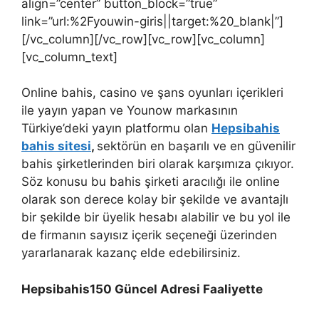
align=”center” button_block=”true”
link=”url:%2Fyouwin-giris||target:%20_blank|”]
[/vc_column][/vc_row][vc_row][vc_column]
[vc_column_text]
Online bahis, casino ve şans oyunları içerikleri
ile yayın yapan ve Younow markasının
Türkiye’deki yayın platformu olan
Hepsibahis
bahis sitesi
,
sektörün en başarılı ve en güvenilir
bahis şirketlerinden biri olarak karşımıza çıkıyor.
Söz konusu bu bahis şirketi aracılığı ile online
olarak son derece kolay bir şekilde ve avantajlı
bir şekilde bir üyelik hesabı alabilir ve bu yol ile
de firmanın sayısız içerik seçeneği üzerinden
yararlanarak kazanç elde edebilirsiniz.
Hepsibahis150 Güncel Adresi Faaliyette