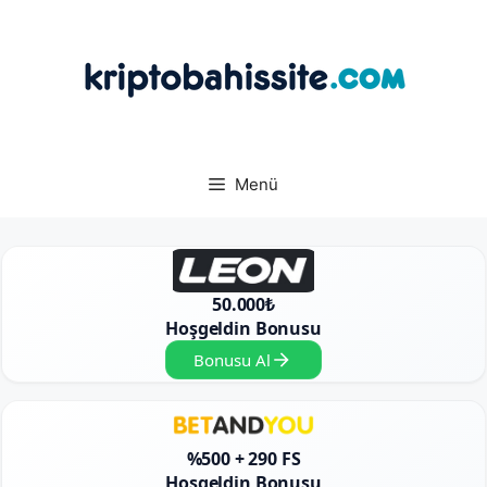
İçeriğe
atla
Menü
50.000₺
Hoşgeldin Bonusu
Bonusu Al
%500 + 290 FS
Hoşgeldin Bonusu