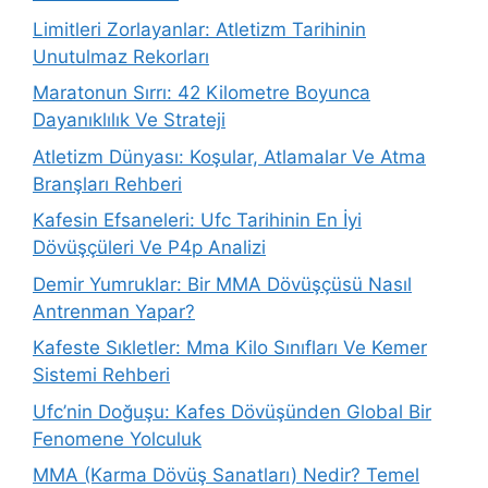
Limitleri Zorlayanlar: Atletizm Tarihinin
Unutulmaz Rekorları
Maratonun Sırrı: 42 Kilometre Boyunca
Dayanıklılık Ve Strateji
Atletizm Dünyası: Koşular, Atlamalar Ve Atma
Branşları Rehberi
Kafesin Efsaneleri: Ufc Tarihinin En İyi
Dövüşçüleri Ve P4p Analizi
Demir Yumruklar: Bir MMA Dövüşçüsü Nasıl
Antrenman Yapar?
Kafeste Sıkletler: Mma Kilo Sınıfları Ve Kemer
Sistemi Rehberi
Ufc’nin Doğuşu: Kafes Dövüşünden Global Bir
Fenomene Yolculuk
MMA (Karma Dövüş Sanatları) Nedir? Temel