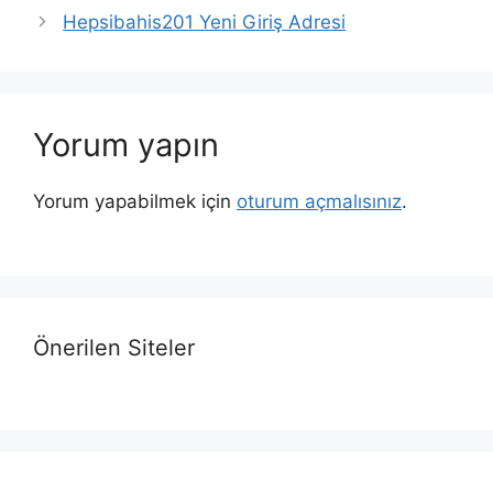
Hepsibahis201 Yeni Giriş Adresi
Yorum yapın
Yorum yapabilmek için
oturum açmalısınız
.
Önerilen Siteler