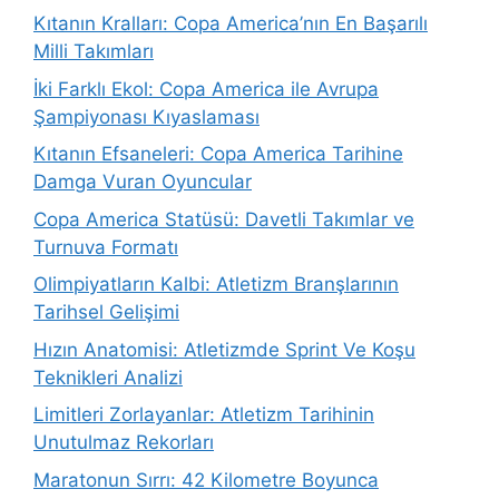
Kıtanın Kralları: Copa America’nın En Başarılı
Milli Takımları
İki Farklı Ekol: Copa America ile Avrupa
Şampiyonası Kıyaslaması
Kıtanın Efsaneleri: Copa America Tarihine
Damga Vuran Oyuncular
Copa America Statüsü: Davetli Takımlar ve
Turnuva Formatı
Olimpiyatların Kalbi: Atletizm Branşlarının
Tarihsel Gelişimi
Hızın Anatomisi: Atletizmde Sprint Ve Koşu
Teknikleri Analizi
Limitleri Zorlayanlar: Atletizm Tarihinin
Unutulmaz Rekorları
Maratonun Sırrı: 42 Kilometre Boyunca