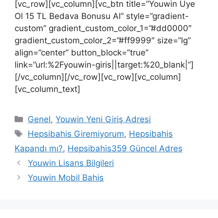
[vc_row][vc_column][vc_btn title=”Youwin Üye
Ol 15 TL Bedava Bonusu Al” style=”gradient-
custom” gradient_custom_color_1=”#dd0000″
gradient_custom_color_2=”#ff9999″ size=”lg”
align=”center” button_block=”true”
link=”url:%2Fyouwin-giris||target:%20_blank|”]
[/vc_column][/vc_row][vc_row][vc_column]
[vc_column_text]
Kategoriler
Genel
,
Youwin Yeni Giriş Adresi
Etiketler
Hepsibahis Giremiyorum
,
Hepsibahis
Kapandı mı?
,
Hepsibahis359 Güncel Adres
Youwin Lisans Bilgileri
Youwin Mobil Bahis