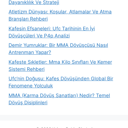
Dayanıklılık Ve Strateji
Atletizm Dünyası: Koşular, Atlamalar Ve Atma
Branşları Rehberi
Kafesin Efsaneleri: Ufc Tarihinin En İyi
Dövüşçüleri Ve P4p Analizi
Demir Yumruklar: Bir MMA Dövüşçüsü Nasıl
Antrenman Yapar?
Kafeste Sıkletler: Mma Kilo Sınıfları Ve Kemer
Sistemi Rehberi
Ufc’nin Doğuşu: Kafes Dövüşünden Global Bir
Fenomene Yolculuk
MMA (Karma Dövüş Sanatları) Nedir? Temel
Dövüş Disiplinleri