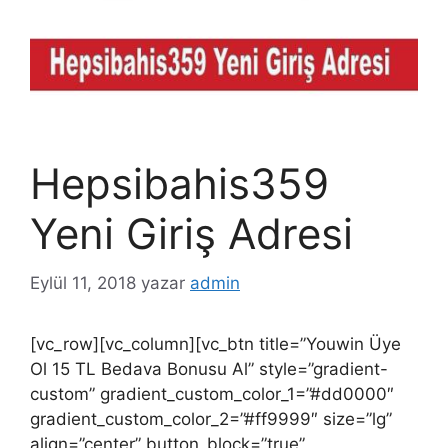
Hepsibahis359
Yeni Giriş Adresi
Eylül 11, 2018
yazar
admin
[vc_row][vc_column][vc_btn title=”Youwin Üye
Ol 15 TL Bedava Bonusu Al” style=”gradient-
custom” gradient_custom_color_1=”#dd0000″
gradient_custom_color_2=”#ff9999″ size=”lg”
align=”center” button_block=”true”