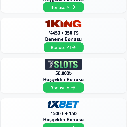
Bonusu Al
%450 + 350 FS
Deneme Bonusu
Bonusu Al
50.000₺
Hoşgeldin Bonusu
Bonusu Al
1500 € + 150
Hoşgeldin Bonusu