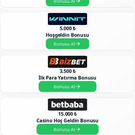
Bonusu Al
5.000 ₺
Hoşgeldin Bonusu
Bonusu Al
3.500 ₺
İlk Para Yatırma Bonusu
Bonusu Al
15.000 ₺
Casino Hoş Geldin Bonusu
Bonusu Al