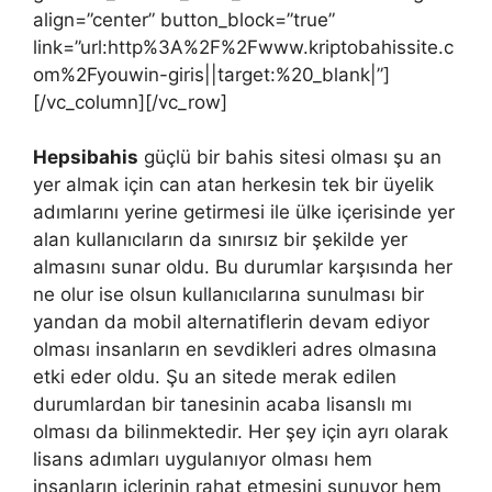
align=”center” button_block=”true”
link=”url:http%3A%2F%2Fwww.kriptobahissite.c
om%2Fyouwin-giris||target:%20_blank|”]
[/vc_column][/vc_row]
Hepsibahis
güçlü bir bahis sitesi olması şu an
yer almak için can atan herkesin tek bir üyelik
adımlarını yerine getirmesi ile ülke içerisinde yer
alan kullanıcıların da sınırsız bir şekilde yer
almasını sunar oldu. Bu durumlar karşısında her
ne olur ise olsun kullanıcılarına sunulması bir
yandan da mobil alternatiflerin devam ediyor
olması insanların en sevdikleri adres olmasına
etki eder oldu. Şu an sitede merak edilen
durumlardan bir tanesinin acaba lisanslı mı
olması da bilinmektedir. Her şey için ayrı olarak
lisans adımları uygulanıyor olması hem
insanların içlerinin rahat etmesini sunuyor hem