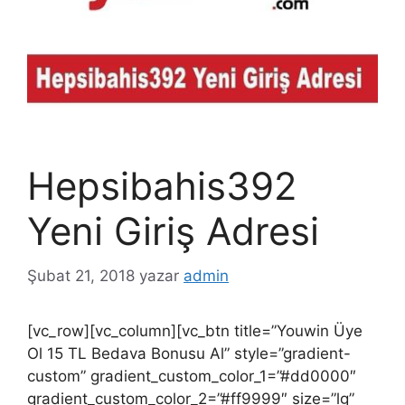
Hepsibahis392
Yeni Giriş Adresi
Şubat 21, 2018
yazar
admin
[vc_row][vc_column][vc_btn title=”Youwin Üye
Ol 15 TL Bedava Bonusu Al” style=”gradient-
custom” gradient_custom_color_1=”#dd0000″
gradient_custom_color_2=”#ff9999″ size=”lg”