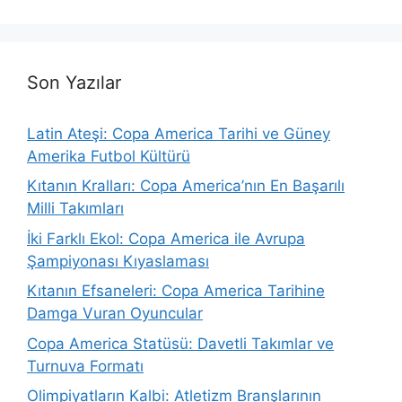
Son Yazılar
Latin Ateşi: Copa America Tarihi ve Güney
Amerika Futbol Kültürü
Kıtanın Kralları: Copa America’nın En Başarılı
Milli Takımları
İki Farklı Ekol: Copa America ile Avrupa
Şampiyonası Kıyaslaması
Kıtanın Efsaneleri: Copa America Tarihine
Damga Vuran Oyuncular
Copa America Statüsü: Davetli Takımlar ve
Turnuva Formatı
Olimpiyatların Kalbi: Atletizm Branşlarının