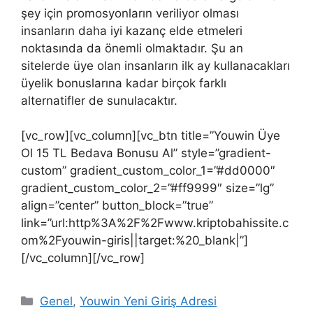
şey için promosyonların veriliyor olması
insanların daha iyi kazanç elde etmeleri
noktasında da önemli olmaktadır. Şu an
sitelerde üye olan insanların ilk ay kullanacakları
üyelik bonuslarına kadar birçok farklı
alternatifler de sunulacaktır.
[vc_row][vc_column][vc_btn title=”Youwin Üye
Ol 15 TL Bedava Bonusu Al” style=”gradient-
custom” gradient_custom_color_1=”#dd0000″
gradient_custom_color_2=”#ff9999″ size=”lg”
align=”center” button_block=”true”
link=”url:http%3A%2F%2Fwww.kriptobahissite.c
om%2Fyouwin-giris||target:%20_blank|”]
[/vc_column][/vc_row]
Kategoriler
Genel
,
Youwin Yeni Giriş Adresi