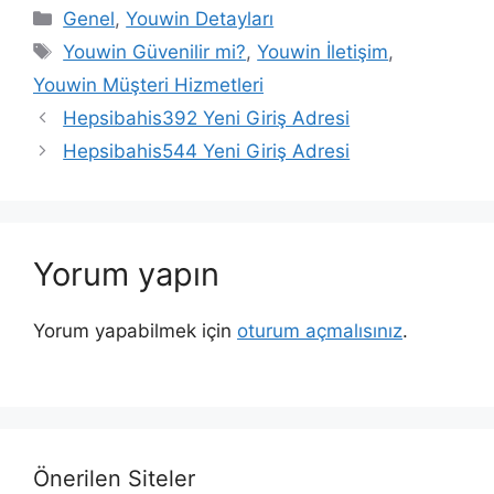
Kategoriler
Genel
,
Youwin Detayları
Etiketler
Youwin Güvenilir mi?
,
Youwin İletişim
,
Youwin Müşteri Hizmetleri
Hepsibahis392 Yeni Giriş Adresi
Hepsibahis544 Yeni Giriş Adresi
Yorum yapın
Yorum yapabilmek için
oturum açmalısınız
.
Önerilen Siteler