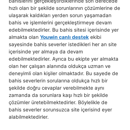
bahislerini gerçekleştirdiklerinde son derecede
hızlı olan bir şekilde sorunlarının çözümlerine de
ulaşarak kaldıkları yerden sorun yaşamadan
bahis ve işlemlerini gerçekleştirmeye devam
edebilmektedirler. Bu bahis sitesi içerisinde yer
almakta olan
Youwin canlı destek
ekibi
sayesinde bahis severler istedikleri her an site
içerisinde yer almaya da devam
edebilmektedirler. Ayrıca bu ekipte yer almakta
olan her çalışan alanında oldukça uzman ve
deneyimli olan kişiler olmaktadır. Bu sayede de
bahis severlerin sorularına oldukça hızlı bir
şekilde doğru cevaplar verebilmekte aynı
zamanda da sorunlara kaşı hızlı bir şekilde
çözümler üretebilmektedirler. Böylelikle de
bahis severler sorunsuzca site içerisind eyer
alabilmektedirler.