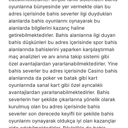
oyunlarına bünyesinde yer vermekte olan bu
adres içerisinde bahis severler ilgi duydukları
alanlarda bahis oyunlarını oynayarak bu
alanlarda bilgilerini kazanç haline
getirebilmektedirler. Bahis alanlarına ilgi duyan
bahis düşkünleri bu adres içerisinde spor bahis
alanlarında bahislerini yaparken karşılaştırmalı
maç analizleri ve anı anına takip sistemi gibi
özel avantajlardan yararlanabilmektedirler. Yine
bahis severler bu adres içerisinde Casino bahis
alanlarında da poker ve batak gibi kart
oyunlarında sanal kart gibi özel ayrıcalıklı
avantajlardan yararlanabilmektedirler. Bahis
severlerin her şekilde çıkarlarına yönelik olarak
kurulmuş olan bu adres içerisinde bahis
severler son derecede keyifli bir şekilde bahis
oyunlarını oynayarak oldukça iyi olan kazançlar