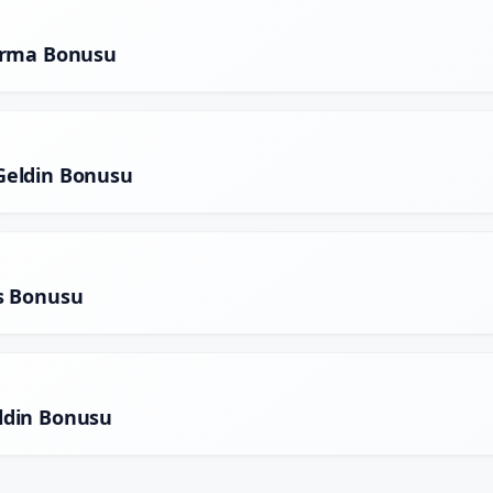
tırma Bonusu
Geldin Bonusu
is Bonusu
ldin Bonusu