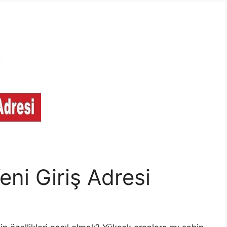
ni Giriş Adresi