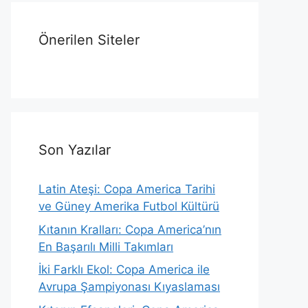
Önerilen Siteler
Son Yazılar
Latin Ateşi: Copa America Tarihi
ve Güney Amerika Futbol Kültürü
Kıtanın Kralları: Copa America’nın
En Başarılı Milli Takımları
İki Farklı Ekol: Copa America ile
Avrupa Şampiyonası Kıyaslaması