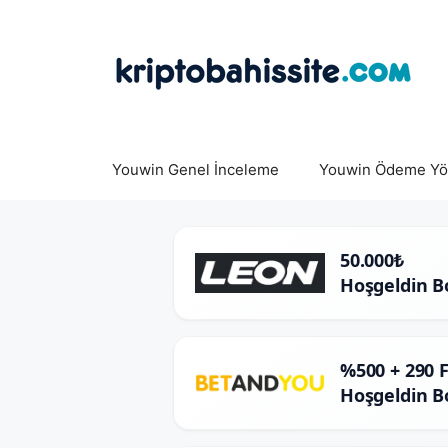
İçeriğe
atla
Youwin Genel İnceleme
Youwin Ödeme Yö
50.000₺
Hoşgeldin 
%500 + 290 
Hoşgeldin 