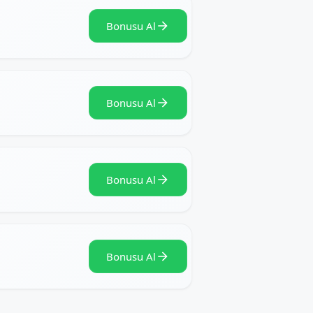
Bonusu Al
Bonusu Al
Bonusu Al
Bonusu Al