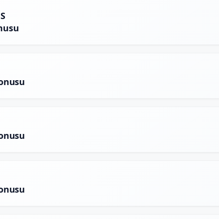
FS
nusu
Bonusu
Bonusu
Bonusu