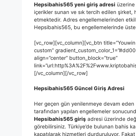
Hepsibahis565 yeni giriş adresi
üzerine 
içerikler sunan ve sık tercih edilen şir
etmektedir. Adres engellemelerinden etki
Hepsibahis565, bu engellemelerinde üstes
[vc_row][vc_column][vc_btn title=”Youwin
custom” gradient_custom_color_1=”#dd000
align=”center” button_block=”true”
link=”url:http%3A%2F%2Fwww.kriptobahis
[/vc_column][/vc_row]
Hepsibahis565 Güncel Giriş Adresi
Her geçen gün yenilenmeye devam eden şirk
tarafından yapılan engellemeler sonucunda
Hepsibahis565 giriş
adresi üzerinde değ
görebilirsiniz. Türkiye’de bulunan bahis kan
kapatılarak hizmetleri durduruluyor. Fakat 