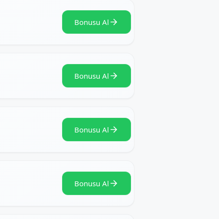
Bonusu Al
Bonusu Al
Bonusu Al
Bonusu Al