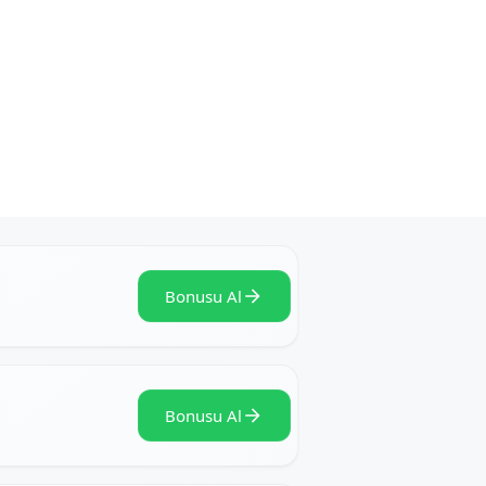
Bonusu Al
Bonusu Al