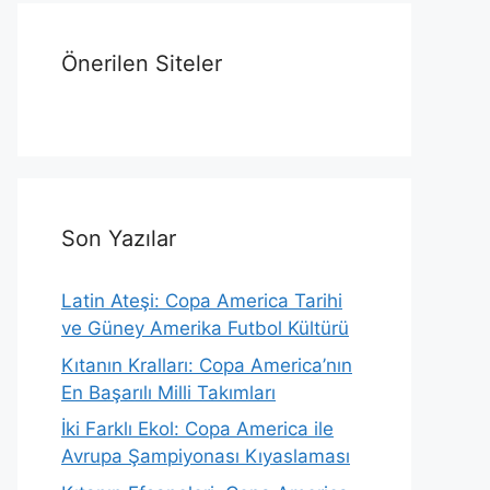
Önerilen Siteler
Son Yazılar
Latin Ateşi: Copa America Tarihi
ve Güney Amerika Futbol Kültürü
Kıtanın Kralları: Copa America’nın
En Başarılı Milli Takımları
İki Farklı Ekol: Copa America ile
Avrupa Şampiyonası Kıyaslaması