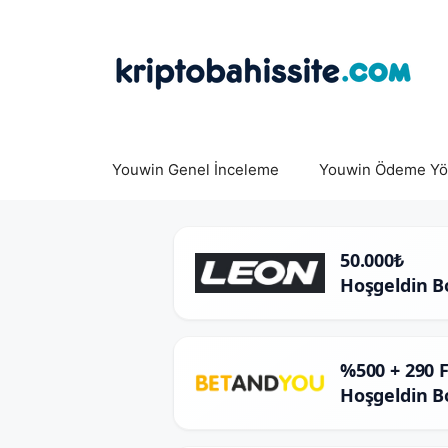
İçeriğe
atla
Youwin Genel İnceleme
Youwin Ödeme Yö
50.000₺
Hoşgeldin 
%500 + 290 
Hoşgeldin 