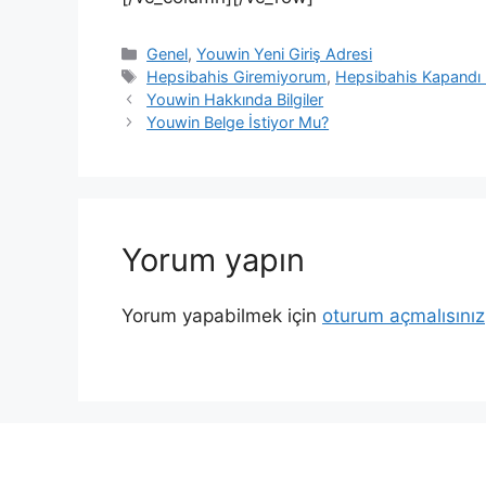
Kategoriler
Genel
,
Youwin Yeni Giriş Adresi
Etiketler
Hepsibahis Giremiyorum
,
Hepsibahis Kapandı
Youwin Hakkında Bilgiler
Youwin Belge İstiyor Mu?
Yorum yapın
Yorum yapabilmek için
oturum açmalısınız