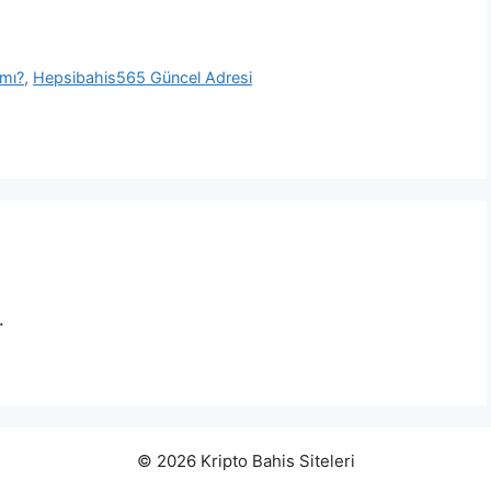
 mı?
,
Hepsibahis565 Güncel Adresi
.
© 2026 Kripto Bahis Siteleri