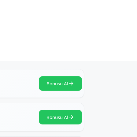
Bonusu Al
Bonusu Al