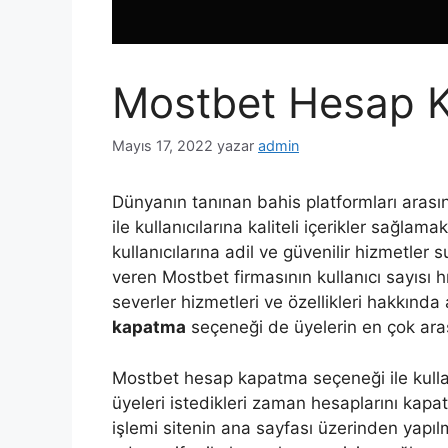
Mostbet Hesap 
Mayıs 17, 2022
yazar
admin
Dünyanın tanınan bahis platformları arası
ile kullanıcılarına kaliteli içerikler sağla
kullanıcılarına adil ve güvenilir hizmetl
veren Mostbet firmasının kullanıcı sayısı 
severler hizmetleri ve özellikleri hakkınd
kapatma
seçeneği de üyelerin en çok araş
Mostbet hesap kapatma seçeneği ile kullan
üyeleri istedikleri zaman hesaplarını ka
işlemi sitenin ana sayfası üzerinden yapılm