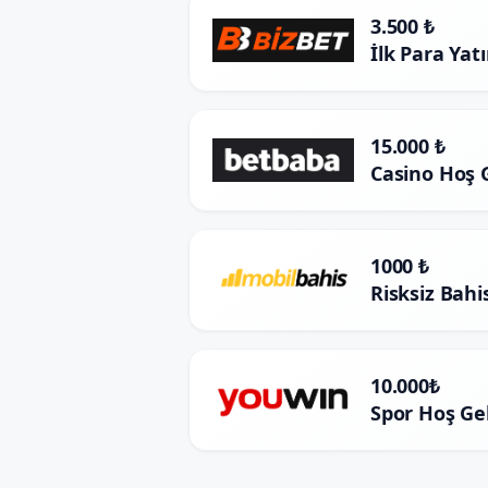
3.500 ₺
İlk Para Ya
15.000 ₺
Casino Hoş 
1000 ₺
Risksiz Bah
10.000₺
Spor Hoş Ge