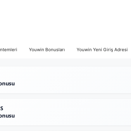
ntemleri
Youwin Bonusları
Youwin Yeni Giriş Adresi
Bonusu
FS
Bonusu