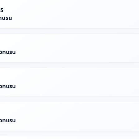
FS
nusu
Bonusu
Bonusu
Bonusu