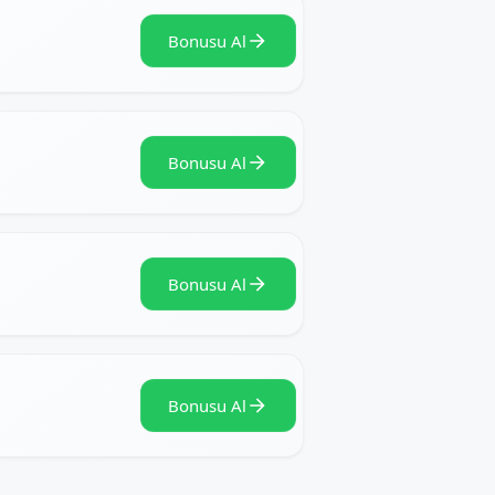
Bonusu Al
Bonusu Al
Bonusu Al
Bonusu Al