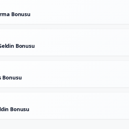
tırma Bonusu
Geldin Bonusu
is Bonusu
ldin Bonusu