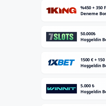
%450 + 350 
Deneme Bo
50.000₺
Hoşgeldin 
1500 € + 150
Hoşgeldin 
5.000 ₺
Hoşgeldin 