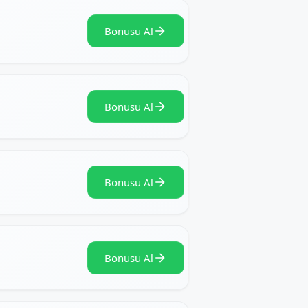
Bonusu Al
Bonusu Al
Bonusu Al
Bonusu Al