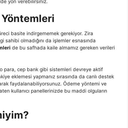
lde yön verebilirsiniz.
 Yöntemleri
reci basite indirgememek gerekiyor. Zira
lgi sahibi olmadığını da işlemler esnasında
mleri
de bu safhada kaile almamız gereken verileri
to para, cep bank gibi sistemleri devreye aktif
kiye eklemesi yapmanız sırasında da canlı destek
larak faydalanabiliyorsunuz. Ödeme yöntemi ve
ten kullanıcı panellerinizde bu maddi olguların
m
iyim?