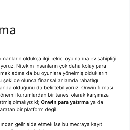
rma
manların oldukça ilgi çekici oyunlarına ev sahipliği
iyoruz. Nitekim insanların çok daha kolay para
lmek adına da bu oyunlara yönelmiş olduklarını
 şekilde olunca finansal anlamda rahatlığı
landa olduğunu da belirtebiliyoruz. Onwin firması
nemli kurumlardan bir tanesi olarak karşımıza
 etmiş olmalıyız ki;
Onwin para yatırma
ya da
atan bir platform değil.
sından gelir elde etmek ise bu mecraya kayıt