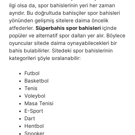
ilgi olsa da, spor bahislerinin yeri her zaman
ayrıdır. Bu doğrultuda bahisçiler spor bahisleri
yönünden gelişmiş sitelere daima öncelik
atfederler.
Süperbahis spor bahisleri
içinde
popüler ve alternatif spor dalları yer alır. Böylece
oyuncular sitede daima oynayabilecekleri bir
bahis bulabilirler. Sitedeki spor bahislerinin
kategorileri şöyle sıralanabilir:
Futbol
Basketbol
Tenis
Voleybol
Masa Tenisi
E-Sport
Dart
Hentbol
Snooker