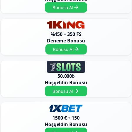
Bonusu Al
%450 + 350 FS
Deneme Bonusu
Bonusu Al
50.000₺
Hoşgeldin Bonusu
Bonusu Al
1500 € + 150
Hoşgeldin Bonusu