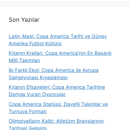
Son Yazılar
Latin Ateşi: Copa America Tarihi ve Güney
Amerika Futbol Kültürü
Kıtanın Kralları: Copa America’nın En Başarılı
Milli Takımları
İki Farklı Ekol: Copa America ile Avrupa
Şampiyonası Kıyaslaması
Kıtanın Efsaneleri: Copa America Tarihine
Damga Vuran Oyuncular
Copa America Statüsü: Davetli Takımlar ve
Turnuva Formatı
Olimpiyatların Kalbi: Atletizm Branşlarının
Tarihsel Gelişimi