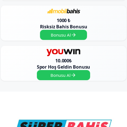
1000 ₺
Risksiz Bahis Bonusu
Bonusu Al
10.000₺
Spor Hoş Geldin Bonusu
Bonusu Al