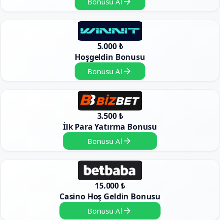
Bonusu Al
5.000 ₺
Hoşgeldin Bonusu
Bonusu Al
3.500 ₺
İlk Para Yatırma Bonusu
Bonusu Al
15.000 ₺
Casino Hoş Geldin Bonusu
Bonusu Al