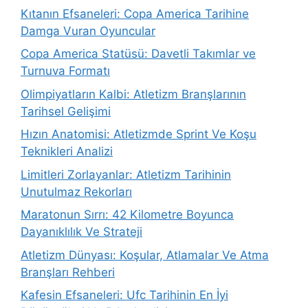
Kıtanın Efsaneleri: Copa America Tarihine
Damga Vuran Oyuncular
Copa America Statüsü: Davetli Takımlar ve
Turnuva Formatı
Olimpiyatların Kalbi: Atletizm Branşlarının
Tarihsel Gelişimi
Hızın Anatomisi: Atletizmde Sprint Ve Koşu
Teknikleri Analizi
Limitleri Zorlayanlar: Atletizm Tarihinin
Unutulmaz Rekorları
Maratonun Sırrı: 42 Kilometre Boyunca
Dayanıklılık Ve Strateji
Atletizm Dünyası: Koşular, Atlamalar Ve Atma
Branşları Rehberi
Kafesin Efsaneleri: Ufc Tarihinin En İyi