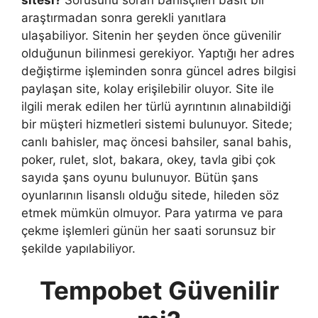
araştırmadan sonra gerekli yanıtlara
ulaşabiliyor. Sitenin her şeyden önce güvenilir
olduğunun bilinmesi gerekiyor. Yaptığı her adres
değiştirme işleminden sonra güncel adres bilgisi
paylaşan site, kolay erişilebilir oluyor. Site ile
ilgili merak edilen her türlü ayrıntının alınabildiği
bir müşteri hizmetleri sistemi bulunuyor. Sitede;
canlı bahisler, maç öncesi bahsiler, sanal bahis,
poker, rulet, slot, bakara, okey, tavla gibi çok
sayıda şans oyunu bulunuyor. Bütün şans
oyunlarının lisanslı olduğu sitede, hileden söz
etmek mümkün olmuyor. Para yatırma ve para
çekme işlemleri günün her saati sorunsuz bir
şekilde yapılabiliyor.
Tempobet Güvenilir