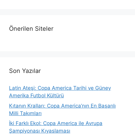
Önerilen Siteler
Son Yazılar
Latin Ateşi: Copa America Tarihi ve Güney
Amerika Futbol Kültürü
Kıtanın Kralları: Copa America’nın En Başarılı
Milli Takımları
İki Farklı Ekol: Copa America ile Avrupa
Şampiyonası Kıyaslaması