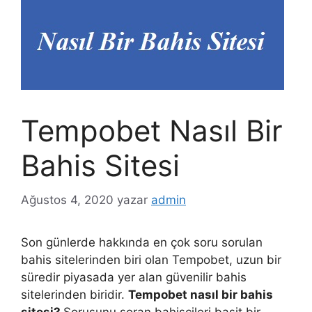
Tempobet Nasıl Bir
Bahis Sitesi
Ağustos 4, 2020
yazar
admin
Son günlerde hakkında en çok soru sorulan
bahis sitelerinden biri olan Tempobet, uzun bir
süredir piyasada yer alan güvenilir bahis
sitelerinden biridir.
Tempobet nasıl bir bahis
sitesi?
Sorusunu soran bahisçileri basit bir