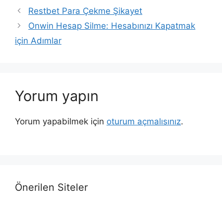
Restbet Para Çekme Şikayet
Onwin Hesap Silme: Hesabınızı Kapatmak
için Adımlar
Yorum yapın
Yorum yapabilmek için
oturum açmalısınız
.
Önerilen Siteler