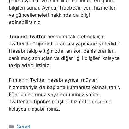
promosyonlar ve etkinlikler hakkında en güncel
bilgileri sunar. Ayrıca, Tipobet’in yeni hizmetleri
ve güncellemeleri hakkında da bilgi
edinebilirsiniz.
Tipobet Twitter
hesabını takip etmek için,
Twitter’da “Tipobet” araması yapmanız yeterlidir.
Hesabı takip ettiğinizde, en son bahis oranları,
canlı maç sonuçları ve diğer ilgili bilgileri kolayca
takip edebilirsiniz.
Firmanın Twitter hesabı ayrıca, müşteri
hizmetleriyle de bağlantı kurmanıza olanak tanır.
Eğer bir sorunuz veya sorununuz varsa,
Twitter’da Tipobet müşteri hizmetleri ekibine
kolayca ulaşabilirsiniz.
Kategoriler
Genel