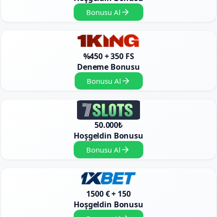
Bonusu Al
%450 + 350 FS
Deneme Bonusu
Bonusu Al
50.000₺
Hoşgeldin Bonusu
Bonusu Al
1500 € + 150
Hoşgeldin Bonusu