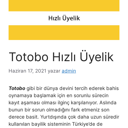
Totobo Hızlı Üyelik
Haziran 17, 2021
yazar
admin
Totobo
gibi bir dünya devini tercih ederek bahis
oynamaya başlamak için en sorunlu sürecin
kayıt aşaması olması ilginç karşılanıyor. Aslında
bunun bir sorun olmadığını fark etmeniz son
derece basit. Yurtdışında çok daha uzun süredir
kullanılan bayilik sisteminin Türkiye’de de