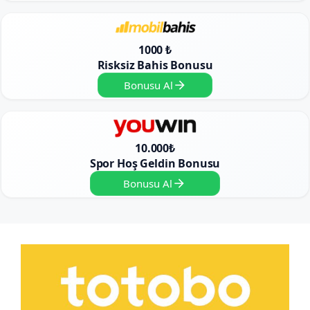
1000 ₺
Risksiz Bahis Bonusu
Bonusu Al
10.000₺
Spor Hoş Geldin Bonusu
Bonusu Al