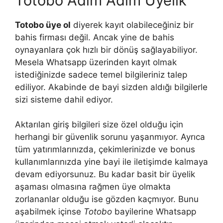
Totobo Adım Adım Üyelik
Totobo üye ol
diyerek kayıt olabileceğiniz bir
bahis firması değil. Ancak yine de bahis
oynayanlara çok hızlı bir dönüş sağlayabiliyor.
Mesela Whatsapp üzerinden kayıt olmak
istediğinizde sadece temel bilgileriniz talep
ediliyor. Akabinde de bayi sizden aldığı bilgilerle
sizi sisteme dahil ediyor.
Aktarılan giriş bilgileri size özel olduğu için
herhangi bir güvenlik sorunu yaşanmıyor. Ayrıca
tüm yatırımlarınızda, çekimlerinizde ve bonus
kullanımlarınızda yine bayi ile iletişimde kalmaya
devam ediyorsunuz. Bu kadar basit bir üyelik
aşaması olmasına rağmen üye olmakta
zorlananlar olduğu ise gözden kaçmıyor. Bunu
aşabilmek içinse
Totobo
bayilerine Whatsapp