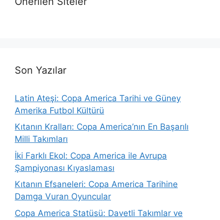
Önerilen Siteler
Son Yazılar
Latin Ateşi: Copa America Tarihi ve Güney
Amerika Futbol Kültürü
Kıtanın Kralları: Copa America’nın En Başarılı
Milli Takımları
İki Farklı Ekol: Copa America ile Avrupa
Şampiyonası Kıyaslaması
Kıtanın Efsaneleri: Copa America Tarihine
Damga Vuran Oyuncular
Copa America Statüsü: Davetli Takımlar ve