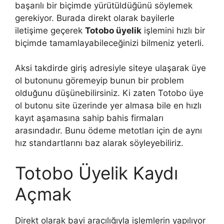
başarılı bir biçimde yürütüldüğünü söylemek
gerekiyor. Burada direkt olarak bayilerle
iletişime geçerek
Totobo üyelik
işlemini hızlı bir
biçimde tamamlayabileceğinizi bilmeniz yeterli.
Aksi takdirde giriş adresiyle siteye ulaşarak üye
ol butonunu göremeyip bunun bir problem
olduğunu düşünebilirsiniz. Ki zaten Totobo üye
ol butonu site üzerinde yer almasa bile en hızlı
kayıt aşamasına sahip bahis firmaları
arasındadır. Bunu ödeme metotları için de aynı
hız standartlarını baz alarak söyleyebiliriz.
Totobo Üyelik Kaydı
Açmak
Direkt olarak bayi aracılığıyla işlemlerin yapılıyor