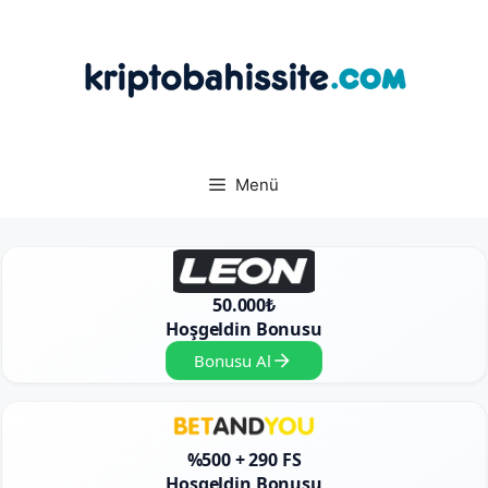
İçeriğe
atla
Menü
50.000₺
Hoşgeldin Bonusu
Bonusu Al
%500 + 290 FS
Hoşgeldin Bonusu