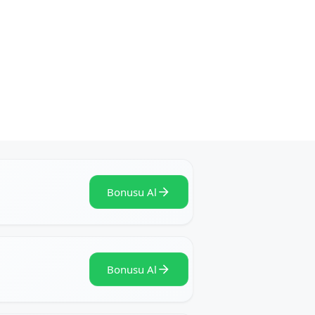
Bonusu Al
Bonusu Al