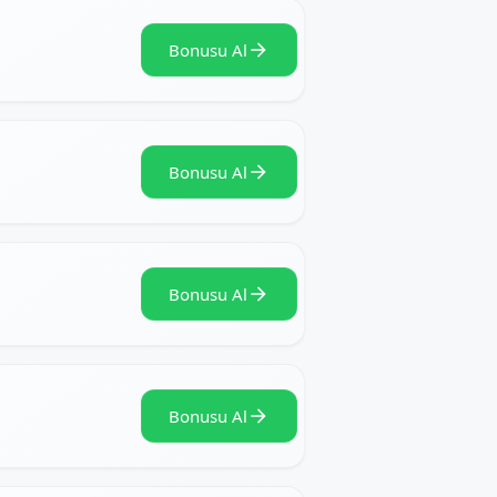
Bonusu Al
Bonusu Al
Bonusu Al
Bonusu Al