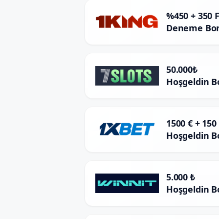
%450 + 350 
Deneme Bo
50.000₺
Hoşgeldin 
1500 € + 150
Hoşgeldin 
5.000 ₺
Hoşgeldin 