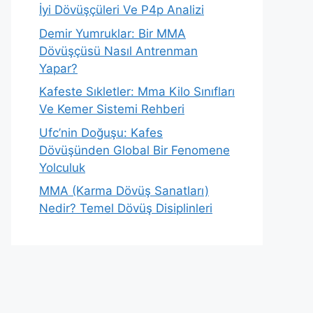
İyi Dövüşçüleri Ve P4p Analizi
Demir Yumruklar: Bir MMA
Dövüşçüsü Nasıl Antrenman
Yapar?
Kafeste Sıkletler: Mma Kilo Sınıfları
Ve Kemer Sistemi Rehberi
Ufc’nin Doğuşu: Kafes
Dövüşünden Global Bir Fenomene
Yolculuk
MMA (Karma Dövüş Sanatları)
Nedir? Temel Dövüş Disiplinleri