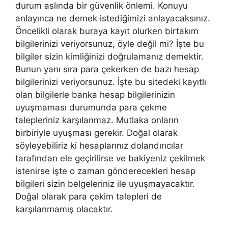
durum aslında bir güvenlik önlemi. Konuyu
anlayınca ne demek istediğimizi anlayacaksınız.
Öncelikli olarak buraya kayıt olurken birtakım
bilgilerinizi veriyorsunuz, öyle değil mi? İşte bu
bilgiler sizin kimliğinizi doğrulamanız demektir.
Bunun yanı sıra para çekerken de bazı hesap
bilgilerinizi veriyorsunuz. İşte bu sitedeki kayıtlı
olan bilgilerle banka hesap bilgilerinizin
uyuşmaması durumunda para çekme
talepleriniz karşılanmaz. Mutlaka onların
birbiriyle uyuşması gerekir. Doğal olarak
söyleyebiliriz ki hesaplarınız dolandırıcılar
tarafından ele geçirilirse ve bakiyeniz çekilmek
istenirse işte o zaman gönderecekleri hesap
bilgileri sizin belgeleriniz ile uyuşmayacaktır.
Doğal olarak para çekim talepleri de
karşılanmamış olacaktır.