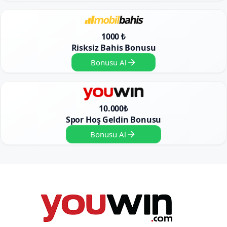
1000 ₺
Risksiz Bahis Bonusu
Bonusu Al
10.000₺
Spor Hoş Geldin Bonusu
Bonusu Al