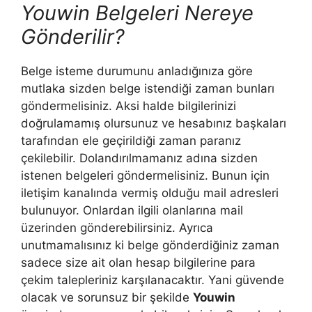
Youwin Belgeleri Nereye
Gönderilir?
Belge isteme durumunu anladığınıza göre
mutlaka sizden belge istendiği zaman bunları
göndermelisiniz. Aksi halde bilgilerinizi
doğrulamamış olursunuz ve hesabınız başkaları
tarafından ele geçirildiği zaman paranız
çekilebilir. Dolandırılmamanız adına sizden
istenen belgeleri göndermelisiniz. Bunun için
iletişim kanalında vermiş olduğu mail adresleri
bulunuyor. Onlardan ilgili olanlarına mail
üzerinden gönderebilirsiniz. Ayrıca
unutmamalısınız ki belge gönderdiğiniz zaman
sadece size ait olan hesap bilgilerine para
çekim talepleriniz karşılanacaktır. Yani güvende
olacak ve sorunsuz bir şekilde
Youwin