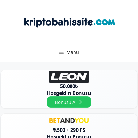
İçeriğe
atla
Menü
50.000₺
Hoşgeldin Bonusu
Bonusu Al
%500 + 290 FS
Hoşgeldin Bonusu