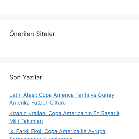
Önerilen Siteler
Son Yazılar
Latin Ateşi: Copa America Tarihi ve Güney
Amerika Futbol Kültürü
Kıtanın Kralları: Copa America’nın En Başarılı
Milli Takımları
İki Farklı Ekol: Copa America ile Avrupa