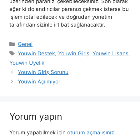
üzerinden paranızı çekebileceksiniz. Son olarak
eğer ki dolandırıcılar paranızı çekmek isterse bu
işlem iptal edilecek ve doğrudan yönetim
tarafından sizinle irtibat sağlanacaktır.
Kategoriler
Genel
Etiketler
Youwin Destek
,
Youwin Giriş
,
Youwin Lisans
,
Youwin Üyelik
Youwin Giriş Sorunu
Youwin Açılmıyor
Yorum yapın
Yorum yapabilmek için
oturum açmalısınız
.