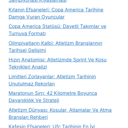
Şampiyonası Kıyaslaması
Kıtanın Efsaneleri: Copa America Tarihine
Damga Vuran Oyuncular
Copa America Statüsü: Davetli Takımlar ve
Turnuva Formatı
Olimpiyatların Kalbi: Atletizm Branşlarının
Tarihsel Gelişimi
Hızın Anatomisi: Atletizmde Sprint Ve Koşu
Teknikleri Analizi
Limitleri Zorlayanlar: Atletizm Tarihinin
Unutulmaz Rekorları
Maratonun Sırrı: 42 Kilometre Boyunca
Dayanıklılık Ve Strateji
Atletizm Dünyası: Koşular, Atlamalar Ve Atma
Branşları Rehberi
Kafesin Efsaneleri: Ufc Tarihinin En İyi