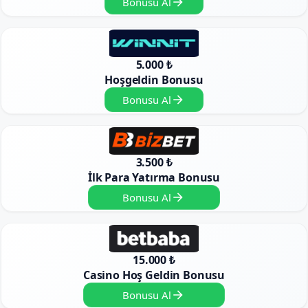
Bonusu Al
5.000 ₺
Hoşgeldin Bonusu
Bonusu Al
3.500 ₺
İlk Para Yatırma Bonusu
Bonusu Al
15.000 ₺
Casino Hoş Geldin Bonusu
Bonusu Al