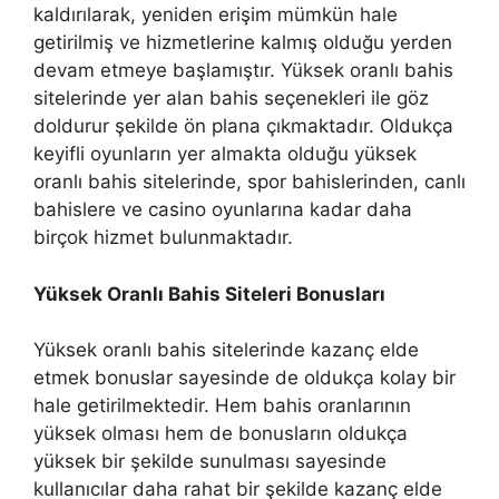
kaldırılarak, yeniden erişim mümkün hale
getirilmiş ve hizmetlerine kalmış olduğu yerden
devam etmeye başlamıştır. Yüksek oranlı bahis
sitelerinde yer alan bahis seçenekleri ile göz
doldurur şekilde ön plana çıkmaktadır. Oldukça
keyifli oyunların yer almakta olduğu yüksek
oranlı bahis sitelerinde, spor bahislerinden, canlı
bahislere ve casino oyunlarına kadar daha
birçok hizmet bulunmaktadır.
Yüksek Oranlı Bahis Siteleri Bonusları
Yüksek oranlı bahis sitelerinde kazanç elde
etmek bonuslar sayesinde de oldukça kolay bir
hale getirilmektedir. Hem bahis oranlarının
yüksek olması hem de bonusların oldukça
yüksek bir şekilde sunulması sayesinde
kullanıcılar daha rahat bir şekilde kazanç elde