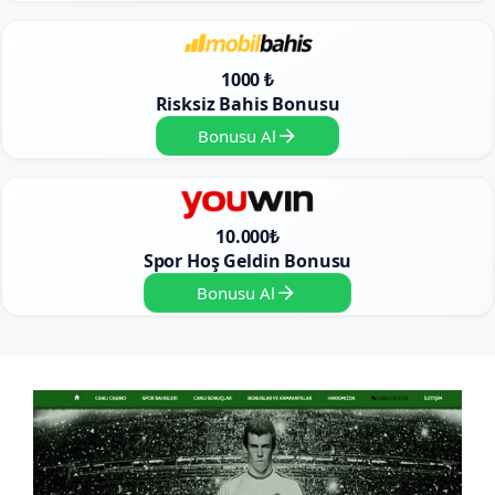
1000 ₺
Risksiz Bahis Bonusu
Bonusu Al
10.000₺
Spor Hoş Geldin Bonusu
Bonusu Al