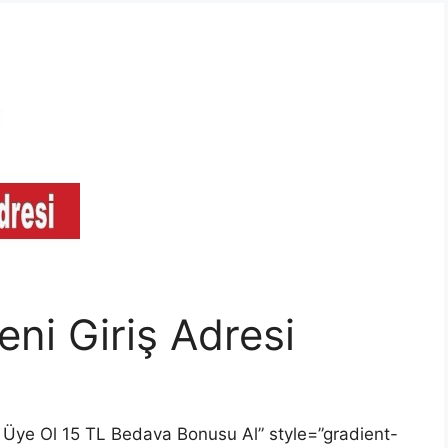
ni Giriş Adresi
 Üye Ol 15 TL Bedava Bonusu Al” style=”gradient-