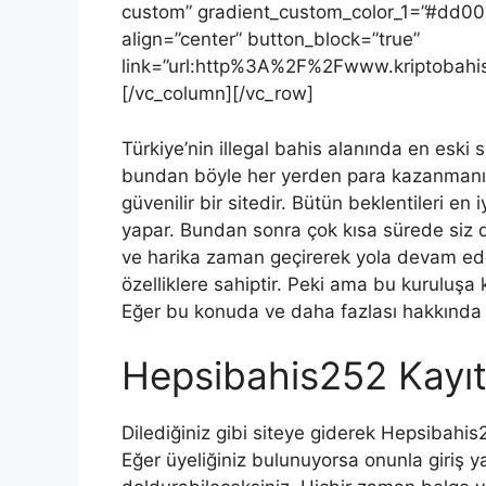
custom” gradient_custom_color_1=”#dd000
align=”center” button_block=”true”
link=”url:http%3A%2F%2Fwww.kriptobahis
[/vc_column][/vc_row]
Türkiye’nin illegal bahis alanında en eski s
bundan böyle her yerden para kazanmanıza 
güvenilir bir sitedir. Bütün beklentileri en 
yapar. Bundan sonra çok kısa sürede siz de
ve harika zaman geçirerek yola devam edebil
özelliklere sahiptir. Peki ama bu kuruluşa
Eğer bu konuda ve daha fazlası hakkında bi
Hepsibahis252 Kayı
Dilediğiniz gibi siteye giderek Hepsibahis25
Eğer üyeliğiniz bulunuyorsa onunla giriş y