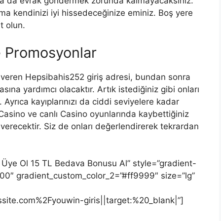
 ya da evrak göndermek zorunda kalmayacaksınız.
ma kendinizi iyi hissedeceğinize eminiz. Boş yere
t olun.
 Promosyonlar
veren Hepsibahis252 giriş adresi, bundan sonra
ına yardımcı olacaktır. Artık istediğiniz gibi onları
 Ayrıca kayıplarınızı da ciddi seviyelere kadar
Casino ve canlı Casino oyunlarında kaybettiğiniz
i verecektir. Siz de onları değerlendirerek tekrardan
 Üye Ol 15 TL Bedava Bonusu Al” style=”gradient-
0″ gradient_custom_color_2=”#ff9999″ size=”lg”
site.com%2Fyouwin-giris||target:%20_blank|”]