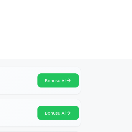
Bonusu Al
Bonusu Al