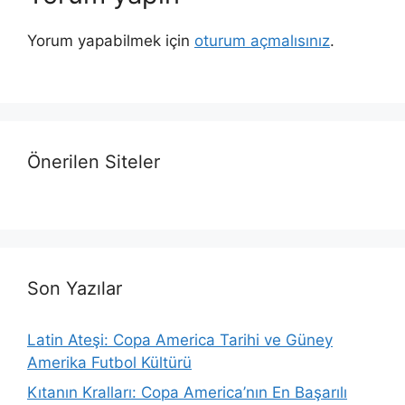
Yorum yapabilmek için
oturum açmalısınız
.
Önerilen Siteler
Son Yazılar
Latin Ateşi: Copa America Tarihi ve Güney
Amerika Futbol Kültürü
Kıtanın Kralları: Copa America’nın En Başarılı