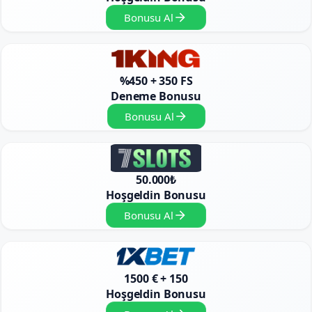
Bonusu Al
%450 + 350 FS
Deneme Bonusu
Bonusu Al
50.000₺
Hoşgeldin Bonusu
Bonusu Al
1500 € + 150
Hoşgeldin Bonusu