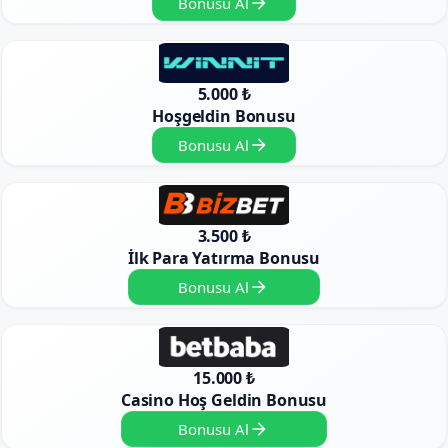
Bonusu Al
5.000 ₺
Hoşgeldin Bonusu
Bonusu Al
3.500 ₺
İlk Para Yatırma Bonusu
Bonusu Al
15.000 ₺
Casino Hoş Geldin Bonusu
Bonusu Al