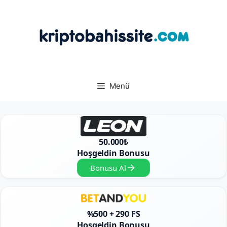
İçeriğe
atla
Menü
50.000₺
Hoşgeldin Bonusu
Bonusu Al
%500 + 290 FS
Hoşgeldin Bonusu