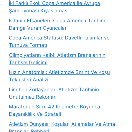
İki Farklı Ekol: Copa America ile Avrupa
Şampiyonası Kıyaslaması
Kıtanın Efsaneleri: Copa America Tarihine
Damga Vuran Oyuncular
Copa America Statüsü: Davetli Takımlar ve
Turnuva Formatı
Olimpiyatların Kalbi: Atletizm Branşlarının
Tarihsel Gelişimi
Hızın Anatomisi: Atletizmde Sprint Ve Koşu
Teknikleri Analizi
Limitleri Zorlayanlar: Atletizm Tarihinin
Unutulmaz Rekorları
Maratonun Sırrı: 42 Kilometre Boyunca
Dayanıklılık Ve Strateji
Atletizm Dünyası: Koşular, Atlamalar Ve Atma
Branşları Rehberi