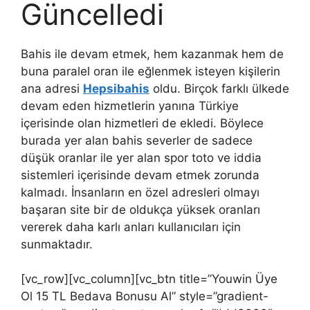
Güncelledi
Bahis ile devam etmek, hem kazanmak hem de
buna paralel oran ile eğlenmek isteyen kişilerin
ana adresi
Hepsibahis
oldu. Birçok farklı ülkede
devam eden hizmetlerin yanına Türkiye
içerisinde olan hizmetleri de ekledi. Böylece
burada yer alan bahis severler de sadece
düşük oranlar ile yer alan spor toto ve iddia
sistemleri içerisinde devam etmek zorunda
kalmadı. İnsanların en özel adresleri olmayı
başaran site bir de oldukça yüksek oranları
vererek daha karlı anları kullanıcıları için
sunmaktadır.
[vc_row][vc_column][vc_btn title=”Youwin Üye
Ol 15 TL Bedava Bonusu Al” style=”gradient-