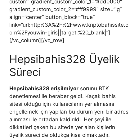
custom” gradient_custom_color_1=”#dd0000″
gradient_custom_color_2=”#ff9999″ size=”lg”
align=”center” button_block=”true”
link=”url:http%3A%2F%2Fwww.kriptobahissite.c
om%2Fyouwin-giris||target:%20_blank|”]
[/vc_column][/vc_row]
Hepsibahis328 Üyelik
Süreci
Hepsibahis328 erişilmiyor
sorunu BTK
denetlemesi ile beraber geldi. Kaçak bahis
sitesi olduğu için kullanıcıların yer almasını
engellemek için yapılan bu durum yeni bir adres
alınması ile ortadan kaldırıldı. Her şeyi ile
dikkatleri çeken bu sitede yer alan kişilerin
üyelik süreci de oldukça kısa olmaktadır.