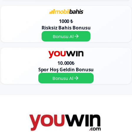
1000 ₺
Risksiz Bahis Bonusu
Bonusu Al
10.000₺
Spor Hoş Geldin Bonusu
Bonusu Al